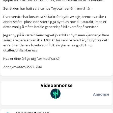
Kjøpte en brukt Yaris 2019 modell, gått 27.000 km fra bilforhandler.
Ser at den har hatt service hos Toyota hver år frem til i år.
Hver service har kostet ca 5.000 kr for bytte av olje, bremsevæske +
annet smått - pluss noe større pga bytte av noe til 10.000 kr, men er
dette vanlig å måtte betale generelt på bil hvert år på service?
Jeg er ny på å være bil-eier og vet jo at bil er dyrt, men kjenner jo flere
som bare betaler kanskje 1.000 kr for service hvert år, og syntes det
er rart når der en Toyota som folk skryter er så god bil mtp
utgifter/driftsikker osv.
Hva er dine årlige utgifter med Yaris?
Anonymkode: 0c273...8a4
Videoannonse
Annonse