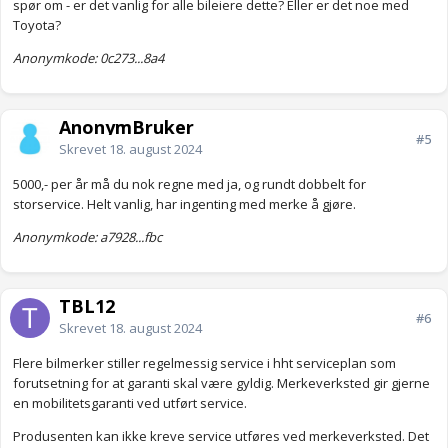
spør om - er det vanlig for alle bileiere dette? Eller er det noe med
Toyota?
Anonymkode: 0c273...8a4
AnonymBruker
#5
Skrevet
18. august 2024
5000,- per år må du nok regne med ja, og rundt dobbelt for
storservice. Helt vanlig, har ingenting med merke å gjøre.
Anonymkode: a7928...fbc
TBL12
#6
Skrevet
18. august 2024
Flere bilmerker stiller regelmessig service i hht serviceplan som
forutsetning for at garanti skal være gyldig. Merkeverksted gir gjerne
en mobilitetsgaranti ved utført service.
Produsenten kan ikke kreve service utføres ved merkeverksted. Det