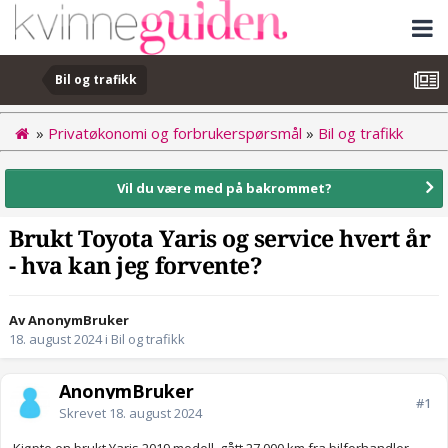
Bil og trafikk
»
Privatøkonomi og forbrukerspørsmål
»
Bil og trafikk
Vil du være med på bakrommet?
Brukt Toyota Yaris og service hvert år
- hva kan jeg forvente?
Av AnonymBruker
18. august 2024
i
Bil og trafikk
AnonymBruker
#1
Skrevet
18. august 2024