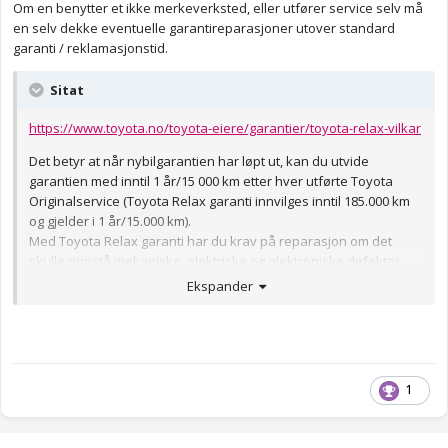
Om en benytter et ikke merkeverksted, eller utfører service selv må
en selv dekke eventuelle garantireparasjoner utover standard
garanti / reklamasjonstid.
Sitat
https://www.toyota.no/toyota-eiere/garantier/toyota-relax-vilkar
Det betyr at når nybilgarantien har løpt ut, kan du utvide
garantien med inntil 1 år/15 000 km etter hver utførte Toyota
Originalservice (Toyota Relax garanti innvilges inntil 185.000 km
og gjelder i 1 år/15.000 km).
Med Toyota Relax garanti har du krav på reparasjon om det
skulle oppstå mekaniske, elektriske og elektroniske defekter
som stammer fra fabrikasjon- eller produksjonsfeil - helt til bilen
Ekspander
fyller 10 år.
1