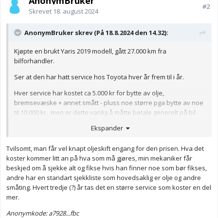
AnonymBruker
#2
Skrevet
18. august 2024
AnonymBruker skrev (På 18.8.2024 den 14.32):
Kjøpte en brukt Yaris 2019 modell, gått 27.000 km fra
bilforhandler.
Ser at den har hatt service hos Toyota hver år frem til i år.
Hver service har kostet ca 5.000 kr for bytte av olje,
bremsevæske + annet smått - pluss noe større pga bytte av noe
til 10.000 kr, men er dette vanlig å måtte betale generelt på bil
hvert år på service?
Ekspander
Jeg er ny på å være bil-eier og vet jo at bil er dyrt,
men kjenner
jo flere som bare betaler kanskje 1.000 kr for service hvert
Tvilsomt, man får vel knapt oljeskift engang for den prisen. Hva det
år
, og syntes det er rart når der en Toyota som folk skryter er så
koster kommer litt an på hva som må gjøres, min mekaniker får
god bil mtp utgifter/driftsikker osv.
beskjed om å sjekke alt og fikse hvis han finner noe som bør fikses,
andre har en standart sjekkliste som hovedsaklig er olje og andre
Hva er dine årlige utgifter med Yaris?
småting. Hvert tredje (?) år tas det en større service som koster en del
mer.
Anonymkode: 0c273...8a4
Anonymkode: a7928...fbc