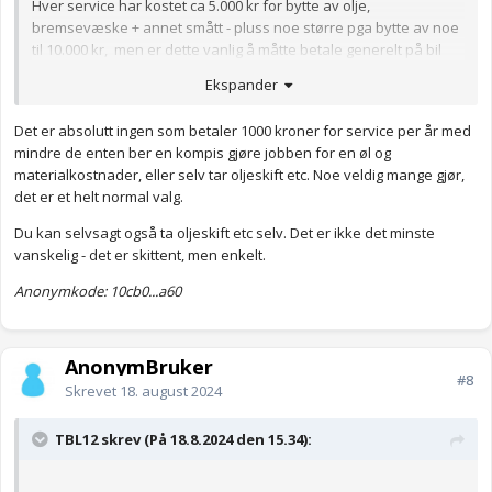
Hver service har kostet ca 5.000 kr for bytte av olje,
bremsevæske + annet smått - pluss noe større pga bytte av noe
til 10.000 kr, men er dette vanlig å måtte betale generelt på bil
hvert år på service?
Ekspander
Jeg er ny på å være bil-eier og vet jo at bil er dyrt, men kjenner jo
flere som bare betaler kanskje 1.000 kr for service hvert år, og
Det er absolutt ingen som betaler 1000 kroner for service per år med
syntes det er rart når der en Toyota som folk skryter er så god
mindre de enten ber en kompis gjøre jobben for en øl og
bil mtp utgifter/driftsikker osv.
materialkostnader, eller selv tar oljeskift etc. Noe veldig mange gjør,
det er et helt normal valg.
Hva er dine årlige utgifter med Yaris?
Du kan selvsagt også ta oljeskift etc selv. Det er ikke det minste
Anonymkode: 0c273...8a4
vanskelig - det er skittent, men enkelt.
Anonymkode: 10cb0...a60
AnonymBruker
#8
Skrevet
18. august 2024
TBL12 skrev (På 18.8.2024 den 15.34):