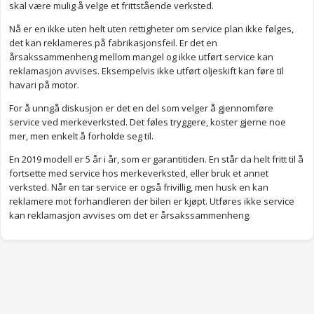
skal være mulig å velge et frittstående verksted.
Nå er en ikke uten helt uten rettigheter om service plan ikke følges,
det kan reklameres på fabrikasjonsfeil. Er det en
årsakssammenheng mellom mangel og ikke utført service kan
reklamasjon avvises. Eksempelvis ikke utført oljeskift kan føre til
havari på motor.
For å unngå diskusjon er det en del som velger å gjennomføre
service ved merkeverksted. Det føles tryggere, koster gjerne noe
mer, men enkelt å forholde seg til.
En 2019 modell er 5 år i år, som er garantitiden. En står da helt fritt til å
fortsette med service hos merkeverksted, eller bruk et annet
verksted. Når en tar service er også frivillig, men husk en kan
reklamere mot forhandleren der bilen er kjøpt. Utføres ikke service
kan reklamasjon avvises om det er årsakssammenheng.