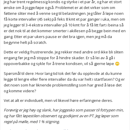
Jeg har trent regelmessig kondis og styrke i et par år, og har et stort
ønske om å jogge/løpe også. Problemet er at det virker som om
føttene sliter med å venne seg til belastningen. Jeg tåler å løpe noen
få korte intervaller (45 sek) på feks 8 kmt et par ganger i uka, men om
jeg legger til 3-4 ekstra intervaller på 10 kmt for å få litt fart i beina så
er det nok til at det kommer smerter i akillesen på begge bein med en
gang. Etter et par ukers pause er det bra igjen, men jeg må da
begynne helt på scratch.
Dette er veldig frustrerende. Jeg rekker med andre ord ikke bli sliten
engang før jeg må stoppe for å hindre skader. Er så lei av å gå i
oppoverbakke og sykle for å trene kondisen, vil så gjerne løpe
🙄
Spørsmål til dere: Hvor lang tid tok det før du opplevde at du kunne
legge til lengre eller flere intervaller da du var helt i startfasen? Og er
det noen som har liknende problemstilling som har greid å løse det
og komme videre?
Vet at alt er individuelt, men vil likevel høre erfaringene deres.
Forøvrig er jeg høy og slank, har joggesko som passer til fottypen min,
og har fått løpestilen observert og godkjent av en PT. Jeg løper som
regel på mølle, med 1 % stigning.