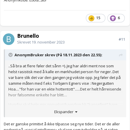
15
6
Brunello
#11
Skrevet
19. november 2023
AnonymBruker skrev (På 18.11.2023 den 22.55):
..Så bra at flere føler det sånn =)..Jeg har aldri ment noe som
helst rasistisk med å kalle en mørkhudet person for neger..Det
var bare slik det var den gangen jeg vokste opp. Jeg føler det på
samme måten med f.eks Torbjørn Egners vise : Negergutten
Hoa...."for han var en ekte hottentott"......Det er helt hårreisende
hvor følsomme enkelte har blitt....
Hvorfor skal hele min oppvekst/barndom bli "kansellert" bare
fordi jeg var så "uheldig" å bli født inn i 80-tallet? Min oppvekst
Ekspander
var god, Jeg tror det er verre med de som ble født etter 2000
😐
Det er ganske primitivt å ikke tilpasse seg nye tider. Det er de aller
Anonymkode: 7378b...c2c
nederst på «sosial intelligens» skalaen som tviholder på at siden