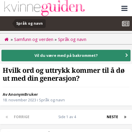
Språk og navn
»
Samfunn og verden
»
Språk og navn
Vil du være med på bakrommet?
Hvilk ord og uttrykk kommer til å dø
ut med din generasjon?
Av AnonymBruker
18. november 2023
i
Språk og navn
FORRIGE
Side 1 av 4
NESTE