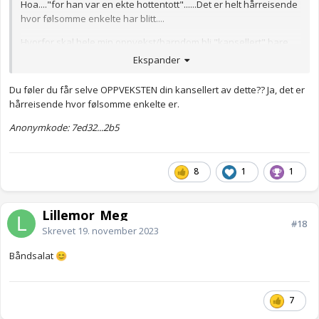
Hoa...."for han var en ekte hottentott"......Det er helt hårreisende
hvor følsomme enkelte har blitt....
Hvorfor skal hele min oppvekst/barndom bli "kansellert" bare
fordi jeg var så "uheldig" å bli født inn i 80-tallet? Min oppvekst
Ekspander
var god, Jeg tror det er verre med de som ble født etter 2000
😐
Du føler du får selve OPPVEKSTEN din kansellert av dette?? Ja, det er
Anonymkode: 7378b...c2c
hårreisende hvor følsomme enkelte er.
Anonymkode: 7ed32...2b5
8
1
1
Lillemor_Meg
#18
Skrevet
19. november 2023
Båndsalat
😊
7