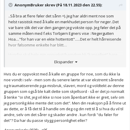
AnonymBruker skrev (På 18.11.2023 den 22.55):
..Så bra at flere føler det sånn =)..Jeg har aldri ment noe som
helst rasistisk med å kalle en mørkhudet person for neger..Det
var bare slik det var den gangen jeg vokste opp. Jeg føler det på
samme måten med f.eks Torbjørn Egners vise : Negergutten
Hoa...."for han var en ekte hottentott"......Det er helt hårreisende
hvor følsomme enkelte har blitt....
Hvorfor skal hele min oppvekst/barndom bli "kansellert" bare
fordi jeg var så "uheldig" å bli født inn i 80-tallet? Min oppvekst
Ekspander
var god, Jeg tror det er verre med de som ble født etter 2000
😐
Hvis du er oppvokst med å kalle en gruppe for noe, som du ikke la
Anonymkode: 7378b...c2c
noe vondt i selv - men som du senere lærte at var ekstremt sårende
og traumatiserende pga misbruk, slaveri, mord og voldtekt av denne
gruppen som også ble kalt dette som skjellsord - så er det jo normalt
å tenke "oi shit, jeg vil ikke si noe som åpenbart ikke er greit, selv om
jeg personlig ikke mente det som det". Men din reaksjon på å finne ut
av dette, er å få det til å handle om deg og din rett til å si hva du vil til
andre, selv om det sårer og skader andre . kun fordi "du føler for
det"? Da har du passe stygg personlighet eller?
Anonymkode: 050fa...a0f