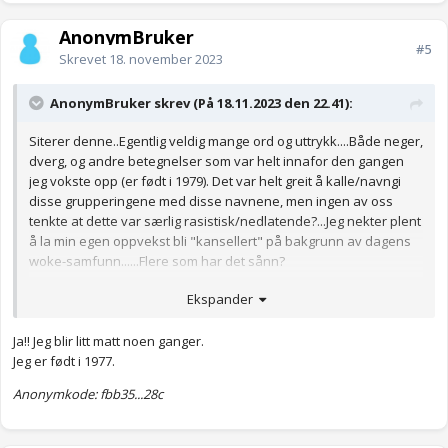
AnonymBruker
#5
Skrevet
18. november 2023
AnonymBruker skrev (På 18.11.2023 den 22.41):
Siterer denne..Egentlig veldig mange ord og uttrykk....Både neger,
dverg, og andre betegnelser som var helt innafor den gangen
jeg vokste opp (er født i 1979). Det var helt greit å kalle/navngi
disse grupperingene med disse navnene, men ingen av oss
tenkte at dette var særlig rasistisk/nedlatende?...Jeg nekter plent
å la min egen oppvekst bli "kansellert" på bakgrunn av dagens
woke-samfunn......Flere som har det sånn?
Anonymkode: 7378b...c2c
Ekspander
Ja!! Jeg blir litt matt noen ganger.
Jeg er født i 1977.
Anonymkode: fbb35...28c