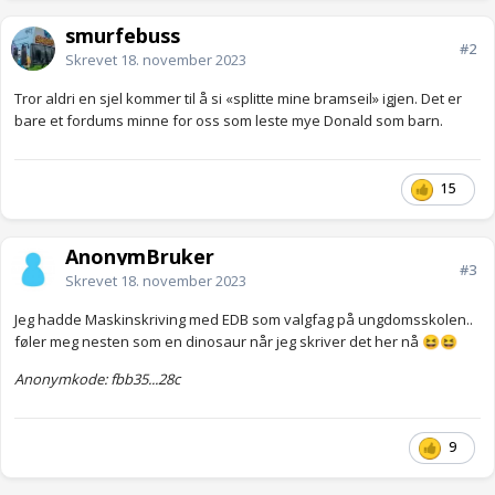
smurfebuss
#2
Skrevet
18. november 2023
Tror aldri en sjel kommer til å si «splitte mine bramseil» igjen. Det er
bare et fordums minne for oss som leste mye Donald som barn.
15
AnonymBruker
#3
Skrevet
18. november 2023
Jeg hadde Maskinskriving med EDB som valgfag på ungdomsskolen..
føler meg nesten som en dinosaur når jeg skriver det her nå
😆
😆
Anonymkode: fbb35...28c
9