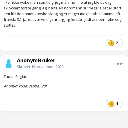
liker ikke woke men samtidig, jeg må inrømme at jeg ble utrolig
skjokkert første gang jeg hørte en nordmann si : Neger ! Det er stort
sett likt den amerikanske slang og er meget meget tabu. Samme på
fransk. Så, ja, det var veldig rart og jeg forstår godt at noen følte seg
støttet.
2
AnonymBruker
#15
Skrevet
19. november 2023
Tause Birgitte
Anonymkode: cebba...20f
4