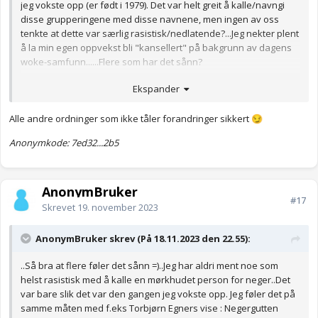
jeg vokste opp (er født i 1979). Det var helt greit å kalle/navngi
disse grupperingene med disse navnene, men ingen av oss
tenkte at dette var særlig rasistisk/nedlatende?...Jeg nekter plent
å la min egen oppvekst bli "kansellert" på bakgrunn av dagens
woke-samfunn......Flere som har det sånn?
Anonymkode: 7378b...c2c
Ekspander
Alle andre ordninger som ikke tåler forandringer sikkert
😏
Anonymkode: 7ed32...2b5
AnonymBruker
#17
Skrevet
19. november 2023
AnonymBruker skrev (På 18.11.2023 den 22.55):
..Så bra at flere føler det sånn =)..Jeg har aldri ment noe som
helst rasistisk med å kalle en mørkhudet person for neger..Det
var bare slik det var den gangen jeg vokste opp. Jeg føler det på
samme måten med f.eks Torbjørn Egners vise : Negergutten