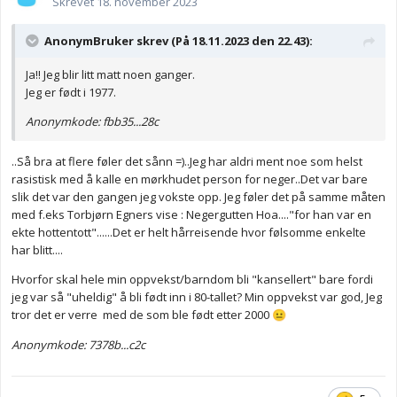
Skrevet
18. november 2023
AnonymBruker skrev (På 18.11.2023 den 22.43):
Ja!! Jeg blir litt matt noen ganger.
Jeg er født i 1977.
Anonymkode: fbb35...28c
..Så bra at flere føler det sånn =)..Jeg har aldri ment noe som helst
rasistisk med å kalle en mørkhudet person for neger..Det var bare
slik det var den gangen jeg vokste opp. Jeg føler det på samme måten
med f.eks Torbjørn Egners vise : Negergutten Hoa...."for han var en
ekte hottentott"......Det er helt hårreisende hvor følsomme enkelte
har blitt....
Hvorfor skal hele min oppvekst/barndom bli "kansellert" bare fordi
jeg var så "uheldig" å bli født inn i 80-tallet? Min oppvekst var god, Jeg
tror det er verre med de som ble født etter 2000
😐
Anonymkode: 7378b...c2c