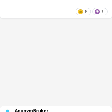
9
1
AnonymBruker