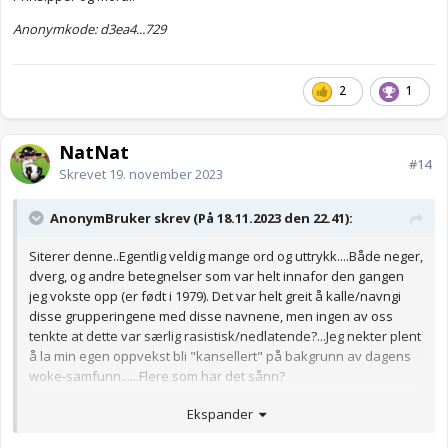
Anonymkode: d3ea4...729
2
1
NatNat
#14
Skrevet
19. november 2023
AnonymBruker skrev (På 18.11.2023 den 22.41):
Siterer denne..Egentlig veldig mange ord og uttrykk....Både neger,
dverg, og andre betegnelser som var helt innafor den gangen
jeg vokste opp (er født i 1979). Det var helt greit å kalle/navngi
disse grupperingene med disse navnene, men ingen av oss
tenkte at dette var særlig rasistisk/nedlatende?...Jeg nekter plent
å la min egen oppvekst bli "kansellert" på bakgrunn av dagens
woke-samfunn......Flere som har det sånn?
Anonymkode: 7378b...c2c
Ekspander