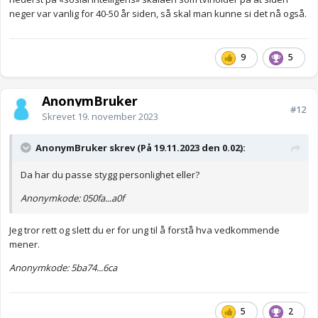
neger var vanlig for 40-50 år siden, så skal man kunne si det nå også.
9
5
AnonymBruker
#12
Skrevet
19. november 2023
AnonymBruker skrev (På 19.11.2023 den 0.02):
Da har du passe stygg personlighet eller?
Anonymkode: 050fa...a0f
Jeg tror rett og slett du er for ung til å forstå hva vedkommende
mener.
Anonymkode: 5ba74...6ca
5
2