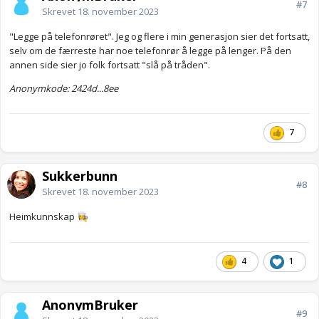
#7
Skrevet
18. november 2023
"Legge på telefonrøret". Jeg og flere i min generasjon sier det fortsatt,
selv om de færreste har noe telefonrør å legge på lenger. På den
annen side sier jo folk fortsatt "slå på tråden".
Anonymkode: 2424d...8ee
7
Sukkerbunn
#8
Skrevet
18. november 2023
Heimkunnskap
👩‍🍳
4
1
AnonymBruker
#9