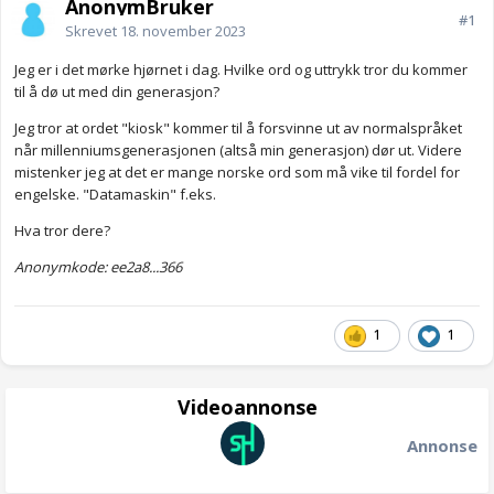
AnonymBruker
#1
Skrevet
18. november 2023
Jeg er i det mørke hjørnet i dag. Hvilke ord og uttrykk tror du kommer
til å dø ut med din generasjon?
Jeg tror at ordet "kiosk" kommer til å forsvinne ut av normalspråket
når millenniumsgenerasjonen (altså min generasjon) dør ut. Videre
mistenker jeg at det er mange norske ord som må vike til fordel for
engelske. "Datamaskin" f.eks.
Hva tror dere?
Anonymkode: ee2a8...366
1
1
Videoannonse
Annonse