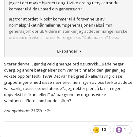
Jeg er i det mørke hjørnet i dag. Hvilke ord og uttrykk tror du
kommer til å dø ut med din generasjon?
Jeg tror at ordet "kiosk" kommer til å forsvinne ut av
normalspråket når millenniumsgenerasjonen (altså min
generasjon) dør ut. Videre mistenker jeg at det er mange norske
ord som må vike til fordel for engelske. "Datamaskin" f.eks.
Hva tror dere?
Ekspander
Anonymkode: ee2a8...366
Siterer denne..Egentlig veldig mange ord og uttrykk....Både neger,
dverg, og andre betegnelser som var helt innafor den gangen jeg
vokste opp (er født i 1979). Det var helt greit å kalle/navngi disse
grupperingene med disse navnene, men ingen av oss tenkte at dette
var særlig rasistisk/nedlatende?...Jeg nekter plent å la min egen
oppvekst bli "kansellert" på bakgrunn av dagens woke-
samfunn......Flere som har det sånn?
Anonymkode: 7378b...c2c
10
1