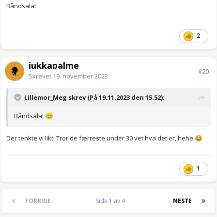
Båndsalat
2
jukkapalme
#20
Skrevet
19. november 2023
Lillemor_Meg skrev (På 19.11.2023 den 15.52):
Båndsalat
😊
Der tenkte vi likt. Tror de færreste under 30 vet hva det er, hehe
😂
1
FORRIGE
Side 1 av 4
NESTE