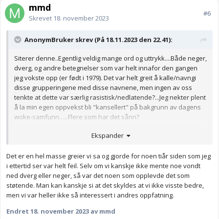
mmd
#6
Skrevet
18. november 2023
AnonymBruker skrev (På 18.11.2023 den 22.41):
Siterer denne..Egentlig veldig mange ord og uttrykk....Både neger,
dverg, og andre betegnelser som var helt innafor den gangen
jeg vokste opp (er født i 1979). Det var helt greit å kalle/navngi
disse grupperingene med disse navnene, men ingen av oss
tenkte at dette var særlig rasistisk/nedlatende?...Jeg nekter plent
å la min egen oppvekst bli "kansellert" på bakgrunn av dagens
woke-samfunn......Flere som har det sånn?
Anonymkode: 7378b...c2c
Ekspander
Det er en hel masse greier vi sa og gjorde for noen tiår siden som jeg
i ettertid ser var helt feil. Selv om vi kanskje ikke mente noe vondt
ned dverg eller neger, så var det noen som opplevde det som
støtende. Man kan kanskje si at det skyldes at vi ikke visste bedre,
men vi var heller ikke så interessert i andres oppfatning.
Endret
18. november 2023
av mmd