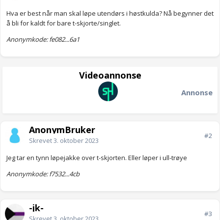
Hva er best når man skal løpe utendørs i høstkulda? Nå begynner det
å bli for kaldt for bare t-skjorte/singlet.
Anonymkode: fe082...6a1
Videoannonse
Annonse
AnonymBruker
#2
Skrevet
3. oktober 2023
Jeg tar en tynn løpejakke over t-skjorten. Eller løper i ull-trøye
Anonymkode: f7532...4cb
-jk-
#3
Skrevet
3. oktober 2023