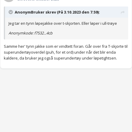
AnonymBruker skrev (På 3.10.2023 den 7.59):
Jeg tar en tynn løpejakke over t-skjorten. Eller løper i ull-trøye
Anonymkode: f7532...4cb
Samme her' tynn jakke som er vindtett foran. Går over fra T-skjorte til
superundertøyoverdel (puh, for et ord) under når det blir enda
kaldere, da bruker jeg også superundertøy under løpetightsen.