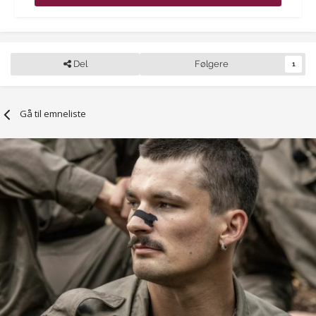
Del
Følgere
1
Gå til emneliste