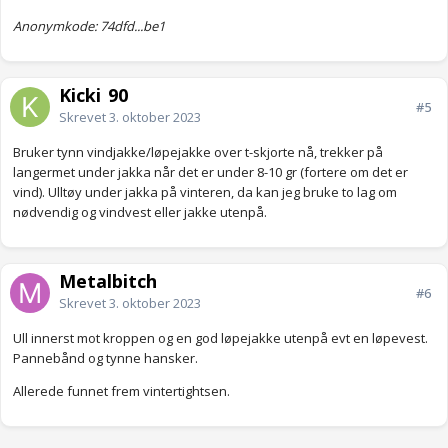
Anonymkode: 74dfd...be1
Kicki_90
#5
Skrevet
3. oktober 2023
Bruker tynn vindjakke/løpejakke over t-skjorte nå, trekker på
langermet under jakka når det er under 8-10 gr (fortere om det er
vind). Ulltøy under jakka på vinteren, da kan jeg bruke to lag om
nødvendig og vindvest eller jakke utenpå.
Metalbitch
#6
Skrevet
3. oktober 2023
Ull innerst mot kroppen og en god løpejakke utenpå evt en løpevest.
Pannebånd og tynne hansker.
Allerede funnet frem vintertightsen.