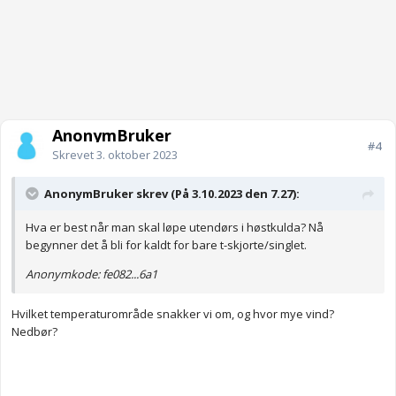
AnonymBruker
#4
Skrevet
3. oktober 2023
AnonymBruker skrev (På 3.10.2023 den 7.27):
Hva er best når man skal løpe utendørs i høstkulda? Nå
begynner det å bli for kaldt for bare t-skjorte/singlet.
Anonymkode: fe082...6a1
Hvilket temperaturområde snakker vi om, og hvor mye vind?
Nedbør?