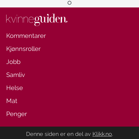
Kommentarer
Kjønnsroller
Jobb
Samliv
Helse
Mat
Penger
Denne siden er en del av
Klikk.no
.