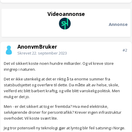
Videoannonse
Annonse
AnonymBruker
#2
Skrevet
22. september 2023
Det vil sikkert koste noen hundre milliarder. Og vil kreve store
inngrep i naturen.
Det er ikke utenkelig at det er riktig å ta enorme summer fra
statsbudsjettet og overføre til dette. Da måtte alt av helse, skole,
velferd etc blitt barbert kraftig, og ville blitt vanskelig politisk. Men
mulig er det jo.
Men - er det sikkert at tog er fremtida? Hva med elektriske,
selvkjørende droner for persontrafikk? Krever ingen infrastruktur
overhodet. Vil koste svært lite.
Jeg tror potensiell ny teknologi gjør at lyntog blir feil satsning i Norge.