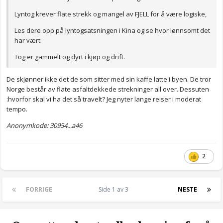
Lyntog krever flate strekk og mangel av FJELL for å være logiske,
Les dere opp på lyntogsatsningen i Kina og se hvor lønnsomt det
har vært
Tog er gammelt og dyrt i kjøp og drift.
De skjønner ikke det de som sitter med sin kaffe latte i byen. De tror
Norge består av flate asfaltdekkede strekninger all over. Dessuten
:hvorfor skal vi ha det så travelt? Jeg nyter lange reiser i moderat
tempo.
Anonymkode: 30954...a46
2
FORRIGE
Side 1 av 3
NESTE