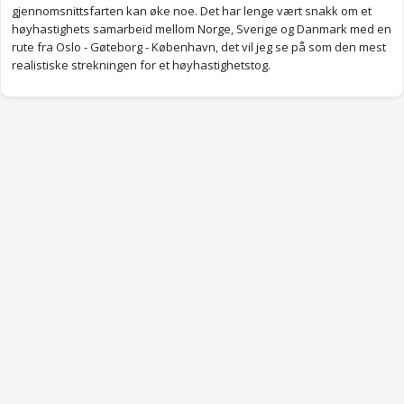
timer.
gjennomsnittsfarten kan øke noe. Det har lenge vært snakk om et
høyhastighets samarbeid mellom Norge, Sverige og Danmark med en
Dette TRENGER vi!
rute fra Oslo - Gøteborg - København, det vil jeg se på som den mest
realistiske strekningen for et høyhastighetstog.
Anonymkode: c148c...50f