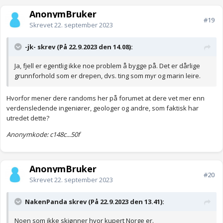
AnonymBruker
#19
Skrevet
22. september 2023
-jk- skrev (På 22.9.2023 den 14.08):
Ja, fjell er egentlig ikke noe problem å bygge på. Det er dårlige
grunnforhold som er drepen, dvs. ting som myr og marin leire.
Hvorfor mener dere randoms her på forumet at dere vet mer enn
verdensledende ingeniører, geologer og andre, som faktisk har
utredet dette?
Anonymkode: c148c...50f
AnonymBruker
#20
Skrevet
22. september 2023
NakenPanda skrev (På 22.9.2023 den 13.41):
Noen som ikke skjønner hvor kupert Norge er.