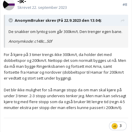
-jk-
#8
Skrevet
22. september 2023
AnonymBruker skrev (På 22.9.2023 den 13.04):
De snakker om lyntog som går 300km/t. Den trenger egen bane.
Anonymkode: c148c...50f
For å kjøre på 3 timer trengs ikke 300km/t, da holder det med
dobbeltspor og 200km/t. Nettopp det som normalt bygges ut nå. Men
da må man bygge Ringeriksbanen og fortsett mot Arna, samt
fortsette fra Hamar og nordover (dobbeltspor til Hamar for 200km/t
er vedtatt og stort sett under bygging).
Det blir ikke mulighet for så mange stopp da om man skal kjøre på
under 3 timer. 2-3 stopp underveis tenker jeg. Men man kan selvsagt
kjøre tog med flere stopp som da også bruker litt lengre tid (regn 4-5
minutter ekstra per stopp der man ellers kunne passert i 200km/t).
3