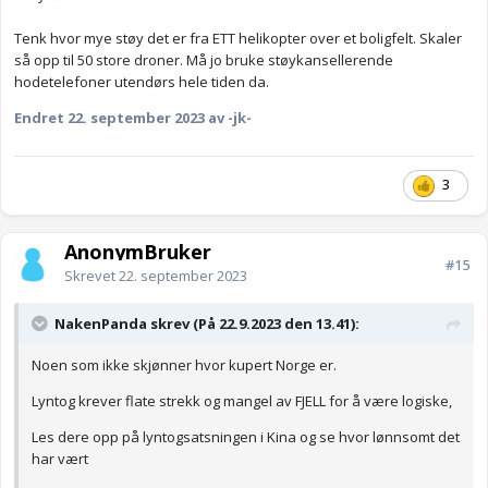
Tenk hvor mye støy det er fra ETT helikopter over et boligfelt. Skaler
så opp til 50 store droner. Må jo bruke støykansellerende
hodetelefoner utendørs hele tiden da.
Endret
22. september 2023
av -jk-
3
AnonymBruker
#15
Skrevet
22. september 2023
NakenPanda skrev (På 22.9.2023 den 13.41):
Noen som ikke skjønner hvor kupert Norge er.
Lyntog krever flate strekk og mangel av FJELL for å være logiske,
Les dere opp på lyntogsatsningen i Kina og se hvor lønnsomt det
har vært