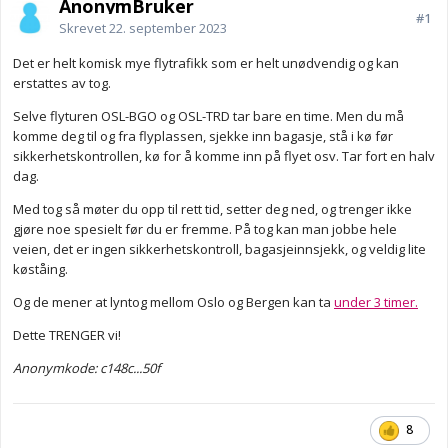
AnonymBruker
#1
Skrevet
22. september 2023
Det er helt komisk mye flytrafikk som er helt unødvendig og kan
erstattes av tog.
Selve flyturen OSL-BGO og OSL-TRD tar bare en time. Men du må
komme deg til og fra flyplassen, sjekke inn bagasje, stå i kø før
sikkerhetskontrollen, kø for å komme inn på flyet osv. Tar fort en halv
dag.
Med tog så møter du opp til rett tid, setter deg ned, og trenger ikke
gjøre noe spesielt før du er fremme. På tog kan man jobbe hele
veien, det er ingen sikkerhetskontroll, bagasjeinnsjekk, og veldig lite
køståing.
Og de mener at lyntog mellom Oslo og Bergen kan ta
under 3 timer.
Dette TRENGER vi!
Anonymkode: c148c...50f
8