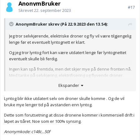
AnonymBruker
#17
Skrevet
22. september 2023
AnonymBruker skrev (På 22.9.2023 den 13.54):
Jeg tror selvkjørende, elektriske droner og fly vil være tilgjengelig
lenge før et eventuelt lyntognett er klart.
Og jeg tror lyntog fort kan være utdatert lenge før lyntognettet
eventuelt skulle bli ferdig.
Ingen kan spå fremtida, men det skjer mye på denne fronten nå.
Med tanke på selvkjøring, elektrifisering og flyvende droner.
Ekspander
Anonymkode: 0be6a...bba
Lyntog blir ikke utdatert selv om droner skulle komme . Og de vil
bruke mye lenger tid på avstanden enn lyntog.
Dette som forutsetning at disse dronene kommer i kommersiell drift i
løpet av tiåret. Noe som er 100% synsing.
Anonymkode: c148c...50f