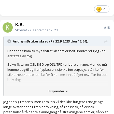
2
K.B.
#18
Skrevet
22. september 2023
AnonymBruker skrev (På 22.9.2023 den 12.54):
Det er helt komisk mye flytrafikk som er helt unødvendig og kan
erstattes av tog.
Selve flyturen OSL-BGO og OSL-TRD tar bare en time. Men du må
komme deg til og fra flyplassen, sjekke inn bagasje, stå i kø før
sikkerhetskontrollen, kø for å komme inn på flyet osv. Tar fort en
halv dag.
Med tog så møter du opp til rett tid, setter deg ned, og trenger
Ekspander
ikke gjøre noe spesielt før du er fremme. På tog kan man jobbe
hele veien, det er ingen sikkerhetskontroll, bagasjeinnsjekk, og
Jeg er enig i teorien, men i praksis vil det ikke fungere i Norge pga.
veldig lite køståing.
lange avstander og liten befolkning, så realistisk, så er nok
Og de mener at lyntog mellom Oslo og Bergen kan ta
under 3
potensialet å få bedre skinnegang på strekningene som er, sånn at