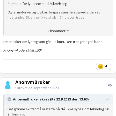
Stemmer for lynbane med 80km/h jeg.
Og ja, motorvei og tog kan bygges sammen og ved siden av
hverandre. Skjønner ikke at alt må ha egen trase.
Anonymkode: 6f36d...82a
Ekspander
De snakker om lyntog som går 300km/t. Den trenger egen bane.
Anonymkode: c148c...50f
4
AnonymBruker
#6
Skrevet
22. september 2023
AnonymBruker skrev (På 22.9.2023 den 13.03):
Det grønne skiftet må vi starte på NÅ. Ikke synse om teknologi 50
år frem i tid.