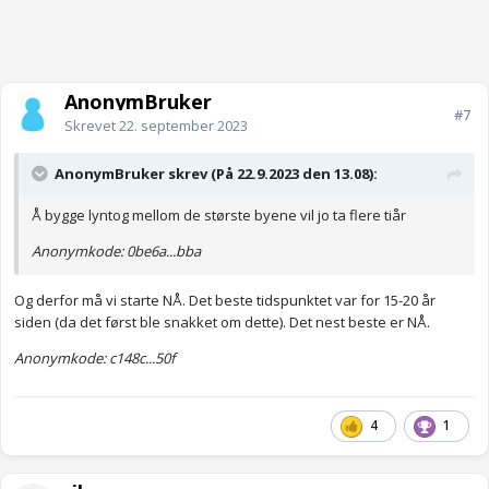
AnonymBruker
#7
Skrevet
22. september 2023
AnonymBruker skrev (På 22.9.2023 den 13.08):
Å bygge lyntog mellom de største byene vil jo ta flere tiår
Anonymkode: 0be6a...bba
Og derfor må vi starte NÅ. Det beste tidspunktet var for 15-20 år
siden (da det først ble snakket om dette). Det nest beste er NÅ.
Anonymkode: c148c...50f
4
1