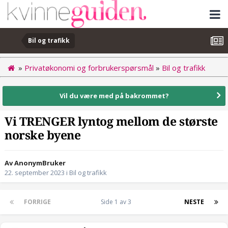
Bil og trafikk
»
Privatøkonomi og forbrukerspørsmål
»
Bil og trafikk
Vil du være med på bakrommet?
Vi TRENGER lyntog mellom de største
norske byene
Av AnonymBruker
22. september 2023
i
Bil og trafikk
FORRIGE
Side 1 av 3
NESTE