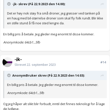
-jk- skrev (På 22.9.2023 den 14.00):
Det er høy nok støy fra små droner, jeg grøsser ved tanken på
en haug med bil-størrelse droner som skal fly folk rundt. Blir ikke
en stille stund å få noe sted lengre da.
En billig pris å betale. Jeg gleder meg enormt til disse kommer.
Anonymkode: 64cb1...5fb
-jk-
#14
Skrevet
22. september 2023
AnonymBruker skrev (På 22.9.2023 den 14.03):
En billig pris å betale. Jeg gleder meg enormt til disse kommer.
Anonymkode: 64cb1...5fb
Og jeg håper alt slikt blir forbudt, inntil det finnes teknologi for å lage
de lydløse.