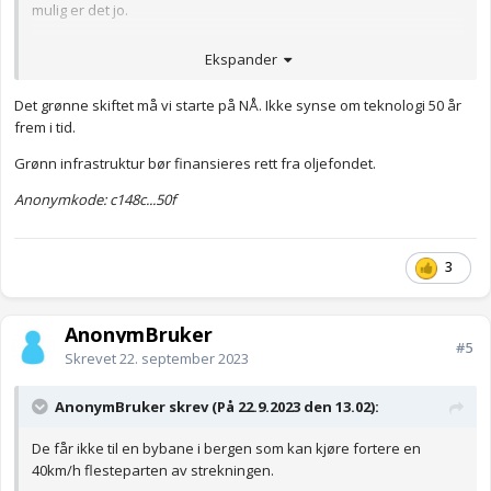
mulig er det jo.
Men - er det sikkert at tog er fremtida? Hva med elektriske,
Ekspander
selvkjørende droner for persontrafikk? Krever ingen
infrastruktur overhodet. Vil koste svært lite.
Det grønne skiftet må vi starte på NÅ. Ikke synse om teknologi 50 år
Jeg tror potensiell ny teknologi gjør at lyntog blir feil satsning i
frem i tid.
Norge.
Grønn infrastruktur bør finansieres rett fra oljefondet.
Anonymkode: 0be6a...bba
Anonymkode: c148c...50f
3
AnonymBruker
#5
Skrevet
22. september 2023
AnonymBruker skrev (På 22.9.2023 den 13.02):
De får ikke til en bybane i bergen som kan kjøre fortere en
40km/h flesteparten av strekningen.