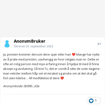
AnonymBruker
#7
Skrevet
20. september 2023
Ja, presten kommer dersom dere spør etter han
Mange har nytte
❤️
av å prate med presten, uavhengig av hvor religiøs man er. Dette er
ofte en rolig person med mye erfaring innen å hjelpe til med å finne
aksept og avslutning. Så trist Ts, det er vondt å sitte de siste dagene -
man veksler mellom håp om et mirakel og ønske om at det skal gå
fort uten lidelse… All medfølelse til dere
❤️
Anonymkode: 0b990...d3a
1