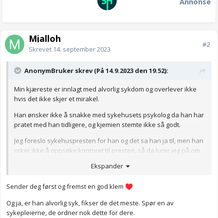
Annonse
Mjalloh
#2
Skrevet
14. september 2023
AnonymBruker skrev (På 14.9.2023 den 19.52):
Min kjæreste er innlagt med alvorlig sykdom og overlever ikke
hvis det ikke skjer et mirakel.
Han ønsker ikke å snakke med sykehusets psykolog da han har
pratet med han tidligere, og kjemien stemte ikke så godt.
Jeg foreslo sykehuspresten for han og det sa han ja til, men han
orker ikke å oppsøke kontoret til presten, så da lurer jeg på om
sykehusprester kommer til samtale flere ganger til pasienter
Ekspander
som er innlagte?
Anonymkode: 2d91e...672
Sender deg først og fremst en god klem
♥️
Og ja, er han alvorlig syk, fikser de det meste. Spør en av
sykepleierne, de ordner nok dette for dere.