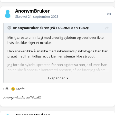
AnonymBruker
#8
Skrevet
21. september 2023
AnonymBruker skrev (På 14.9.2023 den 19.52):
Min kjæreste er innlagt med alvorlig sykdom og overlever ikke
hvis det ikke skjer et mirakel.
Han ønsker ikke å snakke med sykehusets psykolog da han har
pratet med han tidligere, og kjemien stemte ikke så godt.
Jeg foreslo sykehuspresten for han og det sa han ja til, men han
orker ikke å oppsøke kontoret til presten, så da lurer jeg på om
sykehusprester kommer til samtale flere ganger til pasienter
Ekspander
som er innlagte?
Anonymkode: 2d91e...672
Uff...
Kreft?
😢
Anonymkode: aeff6...a52