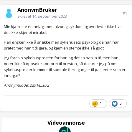
AnonymBruker
#1
Skrevet
14. september 2023
Min kjæreste er innlagt med alvorlig sykdom og overlever ikke hvis
det ikke skjer et mirakel.
Han ønsker ikke å snakke med sykehusets psykolog da han har
pratet med han tidligere, og kjemien stemte ikke så godt.
Jeg foreslo sykehuspresten for han og det sa han ja til, men han
orker ikke å oppsøke kontoret til presten, så da lurer jeg på om
sykehusprester kommer til samtale flere ganger til pasienter som er
innlagte?
Anonymkode: 2d91e...672
1
5
Videoannonse