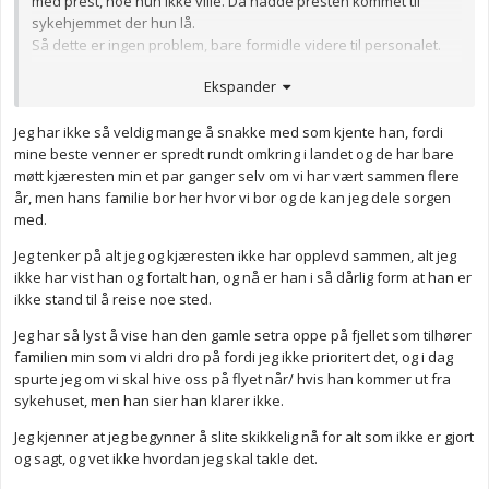
med prest, noe hun ikke ville. Da hadde presten kommet til
sykehjemmet der hun lå.
Så dette er ingen problem, bare formidle videre til personalet.
Ekspander
stakkars deg
dette er tøft for deg
sørg for å få noen
❤️
❤️
❤️
💔
å snakke med du også
Jeg har ikke så veldig mange å snakke med som kjente han, fordi
Anonymkode: 8dae5...4fd
mine beste venner er spredt rundt omkring i landet og de har bare
møtt kjæresten min et par ganger selv om vi har vært sammen flere
år, men hans familie bor her hvor vi bor og de kan jeg dele sorgen
med.
Jeg tenker på alt jeg og kjæresten ikke har opplevd sammen, alt jeg
ikke har vist han og fortalt han, og nå er han i så dårlig form at han er
ikke stand til å reise noe sted.
Jeg har så lyst å vise han den gamle setra oppe på fjellet som tilhører
familien min som vi aldri dro på fordi jeg ikke prioritert det, og i dag
spurte jeg om vi skal hive oss på flyet når/ hvis han kommer ut fra
sykehuset, men han sier han klarer ikke.
Jeg kjenner at jeg begynner å slite skikkelig nå for alt som ikke er gjort
og sagt, og vet ikke hvordan jeg skal takle det.