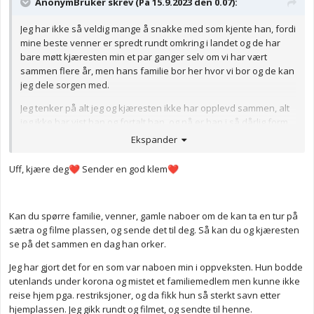
AnonymBruker skrev (På 15.9.2023 den 0.07):
Jeg har ikke så veldig mange å snakke med som kjente han, fordi
mine beste venner er spredt rundt omkring i landet og de har
bare møtt kjæresten min et par ganger selv om vi har vært
sammen flere år, men hans familie bor her hvor vi bor og de kan
jeg dele sorgen med.
Jeg tenker på alt jeg og kjæresten ikke har opplevd sammen, alt
jeg ikke har vist han og fortalt han, og nå er han i så dårlig form
at han er ikke stand til å reise noe sted.
Ekspander
Jeg har så lyst å vise han den gamle setra oppe på fjellet som
Uff, kjære deg
Sender en god klem
❤️
❤️
tilhører familien min som vi aldri dro på fordi jeg ikke prioritert
det, og i dag spurte jeg om vi skal hive oss på flyet når/ hvis han
kommer ut fra sykehuset, men han sier han klarer ikke.
Kan du spørre familie, venner, gamle naboer om de kan ta en tur på
Jeg kjenner at jeg begynner å slite skikkelig nå for alt som ikke er
sætra og filme plassen, og sende det til deg. Så kan du og kjæresten
gjort og sagt, og vet ikke hvordan jeg skal takle det.
se på det sammen en dag han orker.
Jeg visste jo at han hadde en uhelbredelig diagnose, men han
Jeg har gjort det for en som var naboen min i oppveksten. Hun bodde
har vært så sprek til tross for sykdommen og jeg har frem til nå
utenlands under korona og mistet et familiemedlem men kunne ikke
levd i en boble der jeg har innbilt meg at han kommer til å bli
reise hjem pga. restriksjoner, og da fikk hun så sterkt savn etter
frisk, så plutselig har han blitt syk og nå er det ingen vei tilbake
hjemplassen. Jeg gikk rundt og filmet, og sendte til henne.