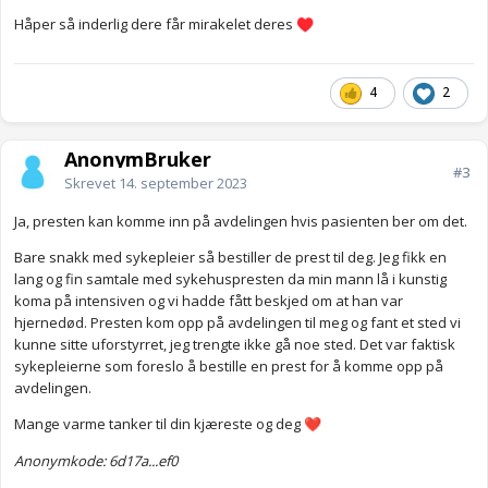
Håper så inderlig dere får mirakelet deres
♥️
4
2
AnonymBruker
#3
Skrevet
14. september 2023
Ja, presten kan komme inn på avdelingen hvis pasienten ber om det.
Bare snakk med sykepleier så bestiller de prest til deg. Jeg fikk en
lang og fin samtale med sykehuspresten da min mann lå i kunstig
koma på intensiven og vi hadde fått beskjed om at han var
hjernedød. Presten kom opp på avdelingen til meg og fant et sted vi
kunne sitte uforstyrret, jeg trengte ikke gå noe sted. Det var faktisk
sykepleierne som foreslo å bestille en prest for å komme opp på
avdelingen.
Mange varme tanker til din kjæreste og deg
❤️
Anonymkode: 6d17a...ef0