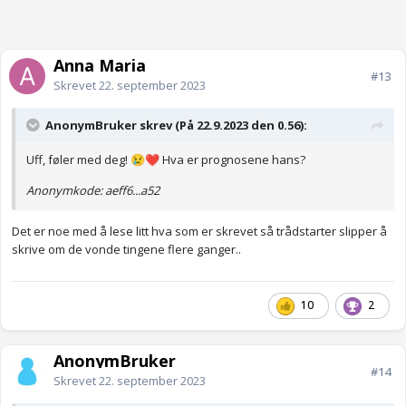
Anna Maria
#13
Skrevet
22. september 2023
AnonymBruker skrev (På 22.9.2023 den 0.56):
Uff, føler med deg!
Hva er prognosene hans?
😢
❤️
Anonymkode: aeff6...a52
Det er noe med å lese litt hva som er skrevet så trådstarter slipper å
skrive om de vonde tingene flere ganger..
10
2
AnonymBruker
#14
Skrevet
22. september 2023