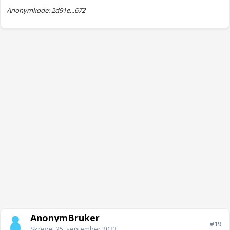
Anonymkode: 2d91e...672
AnonymBruker
#19
Skrevet
25. september 2023