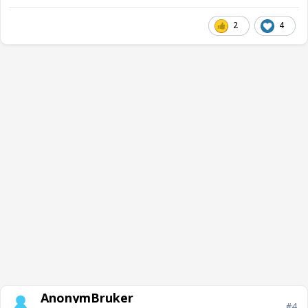
2
4
AnonymBruker
#4