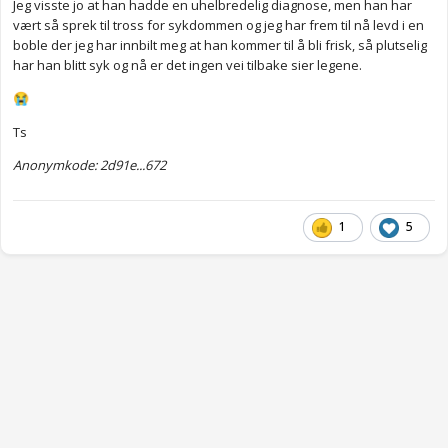
Jeg visste jo at han hadde en uhelbredelig diagnose, men han har
vært så sprek til tross for sykdommen og jeg har frem til nå levd i en
boble der jeg har innbilt meg at han kommer til å bli frisk, så plutselig
har han blitt syk og nå er det ingen vei tilbake sier legene.
😭
Ts
Anonymkode: 2d91e...672
1
5