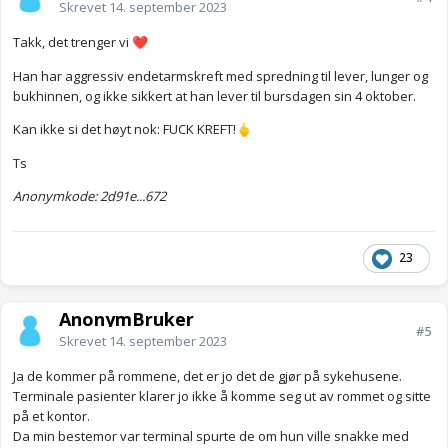
Skrevet
14. september 2023
Takk, det trenger vi
❤️
Han har aggressiv endetarmskreft med spredning til lever, lunger og
bukhinnen, og ikke sikkert at han lever til bursdagen sin 4 oktober.
Kan ikke si det høyt nok: FUCK KREFT!
🖕
Ts
Anonymkode: 2d91e...672
23
AnonymBruker
#5
Skrevet
14. september 2023
Ja de kommer på rommene, det er jo det de gjør på sykehusene.
Terminale pasienter klarer jo ikke å komme seg ut av rommet og sitte
på et kontor.
Da min bestemor var terminal spurte de om hun ville snakke med