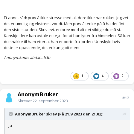
sier legene.
😭
Et annet råd: prøv å ikke stresse med alt dere ikke har rukket. Jeg vet
Ts
det er umulig, og ekstremt vondt. Men prøv å tenke på å ha det fint
den siste stunden. Skriv evt. en brev med alt det viktige du må si.
Anonymkode: 2d91e...672
Kanskje dere kan avtale et tegn for at han lytter fra himmelen. Så kan
du snakke til ham etter at han er borte fra jorden. Unnskyld hvis
dette er upassende, det er kun godt ment.
Anonymkode: abdac...b3b
1
4
2
AnonymBruker
#12
Skrevet
22. september 2023
AnonymBruker skrev (På 21.9.2023 den 21.02):
Ja