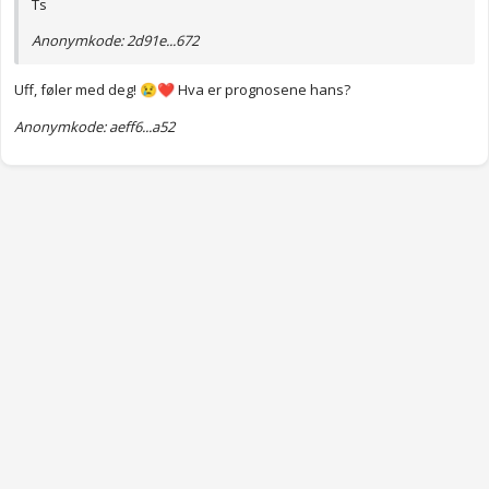
Ts
Anonymkode: 2d91e...672
Uff, føler med deg!
Hva er prognosene hans?
😢
❤️
Anonymkode: aeff6...a52