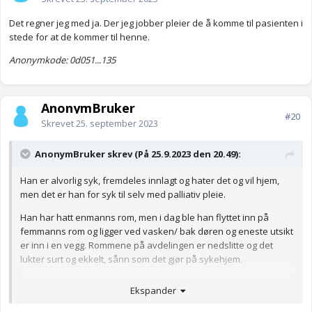
Det regner jeg med ja. Der jeg jobber pleier de å komme til pasienten i
stede for at de kommer til henne.
Anonymkode: 0d051...135
AnonymBruker
#20
Skrevet
25. september 2023
AnonymBruker skrev (På 25.9.2023 den 20.49):
Han er alvorlig syk, fremdeles innlagt og hater det og vil hjem,
men det er han for syk til selv med palliativ pleie.
Han har hatt enmanns rom, men i dag ble han flyttet inn på
femmanns rom og ligger ved vasken/ bak døren og eneste utsikt
er inn i en vegg. Rommene på avdelingen er nedslitte og det
lukter surt og ekkelt, sånn som det gjør på sykehjem.
Ts
Ekspander
Anonymkode: 2d91e...672