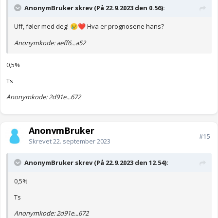
AnonymBruker skrev (På 22.9.2023 den 0.56):
Uff, føler med deg!
Hva er prognosene hans?
😢
❤️
Anonymkode: aeff6...a52
0,5%
Ts
Anonymkode: 2d91e...672
AnonymBruker
#15
Skrevet
22. september 2023
AnonymBruker skrev (På 22.9.2023 den 12.54):
0,5%
Ts
Anonymkode: 2d91e...672