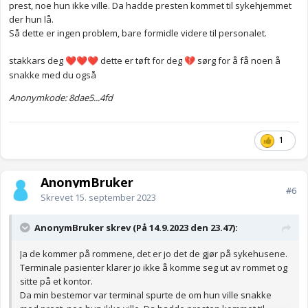
prest, noe hun ikke ville. Da hadde presten kommet til sykehjemmet
der hun lå.
Så dette er ingen problem, bare formidle videre til personalet.
stakkars deg
dette er tøft for deg
sørg for å få noen å
❤️
❤️
❤️
💔
snakke med du også
Anonymkode: 8dae5...4fd
1
AnonymBruker
#6
Skrevet
15. september 2023
AnonymBruker skrev (På 14.9.2023 den 23.47):
Ja de kommer på rommene, det er jo det de gjør på sykehusene.
Terminale pasienter klarer jo ikke å komme seg ut av rommet og
sitte på et kontor.
Da min bestemor var terminal spurte de om hun ville snakke