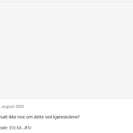
. august 2023
rsatt ikke noe om dette ved kjøreskolene?
de: 51c1d...81c