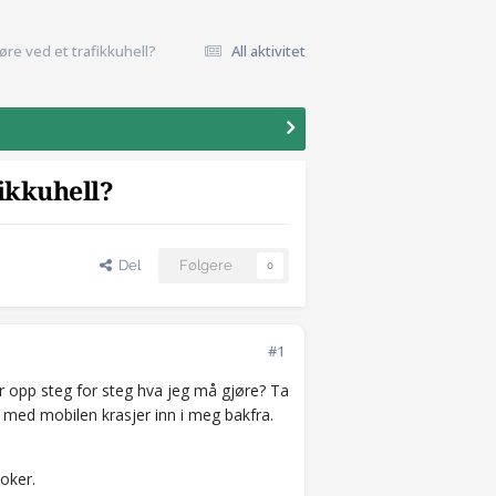
øre ved et trafikkuhell?
All aktivitet
fikkuhell?
Del
Følgere
0
#1
er opp steg for steg hva jeg må gjøre? Ta
t med mobilen krasjer inn i meg bakfra.
koker.