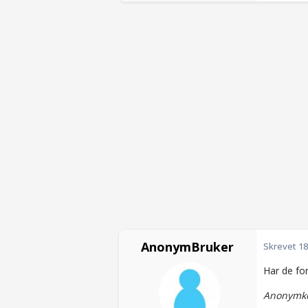
AnonymBruker
Skrevet
18
Har de fo
Anonymko