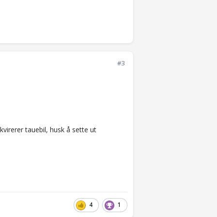
#3
virerer tauebil, husk å sette ut
4
1