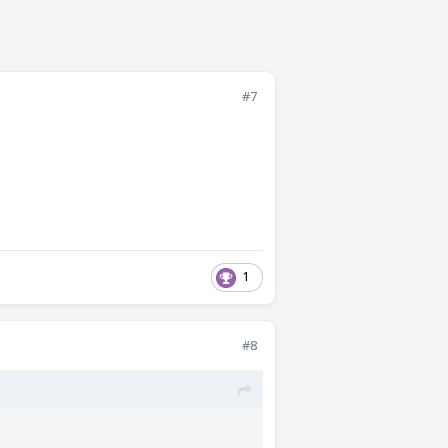
#7
1
#8