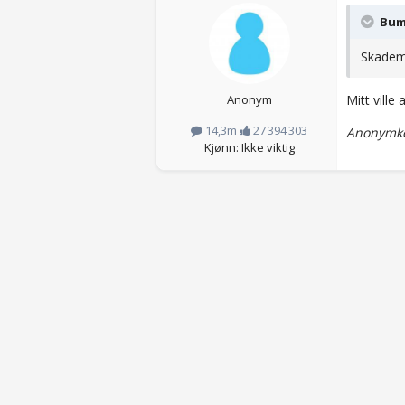
Bumo
Skademe
Anonym
Mitt ville 
14,3m
27 394 303
Anonymko
Kjønn: Ikke viktig