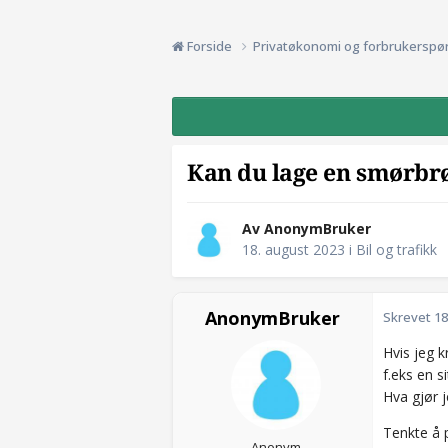
Forside
Privatøkonomi og forbrukerspø
Kan du lage en smørbrød
Av AnonymBruker
18. august 2023
i
Bil og trafikk
AnonymBruker
Skrevet
18
Hvis jeg k
f.eks en s
Hva gjør j
Tenkte å p
Anonym