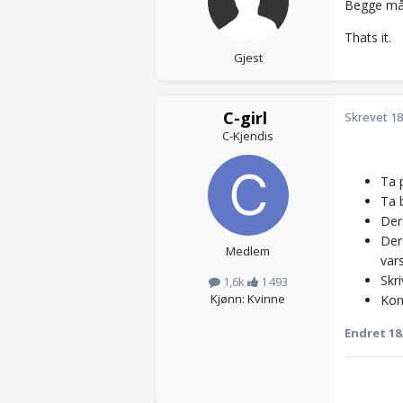
Begge må
Thats it.
Gjest
C-girl
Skrevet
18
C-Kjendis
Ta p
Ta 
Der
Der
Medlem
var
Skr
1,6k
1 493
Kjønn: Kvinne
Kon
Endret
18