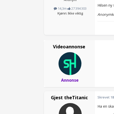
Hilsen ny 
14,3m
27 394 303
Kjønn: Ikke viktig
Anonymko
Videoannonse
Annonse
Gjest theTitanic
Skrevet
18
Ha en sk