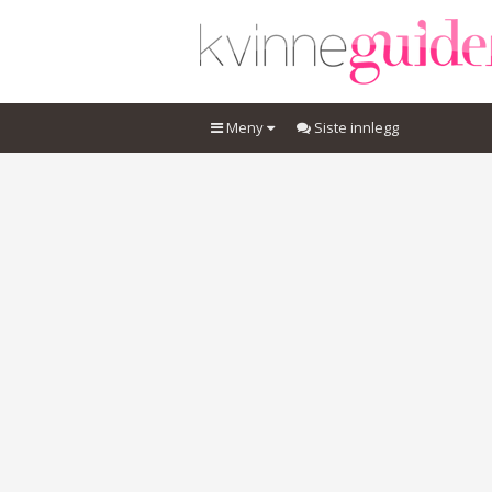
Meny
Siste innlegg