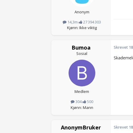
Anonym
14,3m
27 394 303
Kjønn: Ikke viktig
Bumoa
Skrevet
18
Sosial
Skademeldi
Medlem
304
500
Kjønn: Mann
AnonymBruker
Skrevet
18