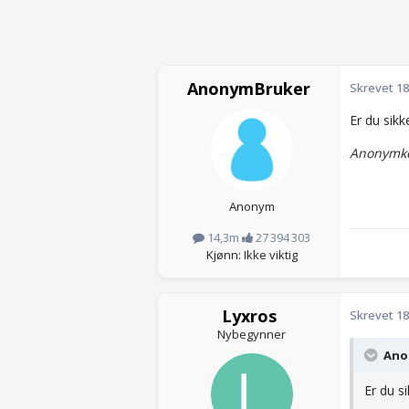
AnonymBruker
Skrevet
18
Er du sikk
Anonymko
Anonym
14,3m
27 394 303
Kjønn: Ikke viktig
Lyxros
Skrevet
18
Nybegynner
Anon
Er du s