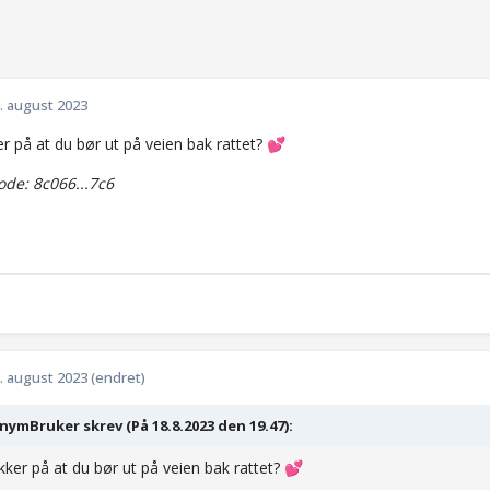
. august 2023
er på at du bør ut på veien bak rattet?
💕
de: 8c066...7c6
. august 2023
(endret)
ymBruker skrev (På 18.8.2023 den 19.47):
ikker på at du bør ut på veien bak rattet?
💕