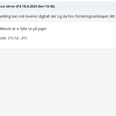
a skrev (På 18.8.2023 den 19.45):
lding kan nok leveres digitalt der og da hos forsikringsselskapet ditt. 
allikevel at vi fylte ut på papir.
de: 51c1d...81c