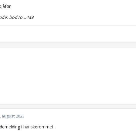
sjåfør.
de: bbd7b...4a9
. august 2023
ademelding i hanskerommet.