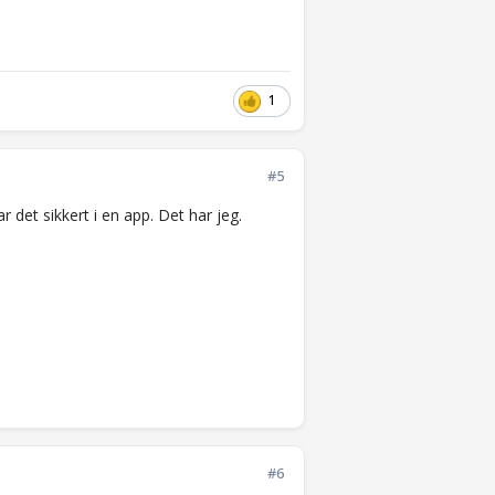
1
#5
r det sikkert i en app. Det har jeg.
#6