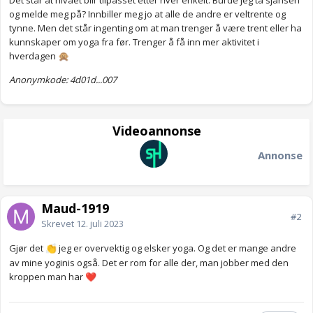
Det står at nivået blir tilpasset etter hver enkelt. Burde jeg ta sjansen
og melde meg på? Innbiller meg jo at alle de andre er veltrente og
tynne. Men det står ingenting om at man trenger å være trent eller ha
kunnskaper om yoga fra før. Trenger å få inn mer aktivitet i
hverdagen
🙊
Anonymkode: 4d01d...007
Videoannonse
Annonse
Maud-1919
#2
Skrevet
12. juli 2023
Gjør det
jeg er overvektig og elsker yoga. Og det er mange andre
👏
av mine yoginis også. Det er rom for alle der, man jobber med den
kroppen man har
❤️