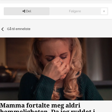
Del
Følgere
0
Gå til emneliste