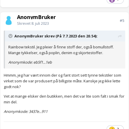
AnonymBruker
#5
Skrevet
8. juli 2023
AnonymBruker skrev (På 7.7.2023 den 20.54):
Rainbow tekstil. Jeg pleier å finne stoff der, også bomullstoff.
Mange tykkelser, også poplin, denim og skjortestoffer.
Anonymkode: eb5f1...1eb
Hmmm, jeg har vært innom der og fant stort sett tynne tekstiler som
virket som de var produsert på billigste måte. Kanskje jeg ikke lette
godt nok?
Vet at mange elsker den butikken, men det var lite som falt i smak for
min del.
Anonymkode: 3437e...911