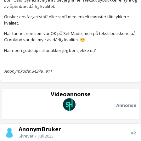
Bor i Oslo. Synes at mye av det jeg finner i tekstil/sybutikker er tynt og
av åpenbart dårlig kvalitet.
Ønsker ensfarget stoff eller stoff med enkelt mønster i litt tykkere
kvalitet.
Har funnet noe som var OK på SelfMade, men på tekstilbutikkene på
Grønland var det mye av dårlig kvalitet.
😬
Har noen gode tips til butikker jeg bør sjekke ut?
Anonymkode: 3437e...911
Videoannonse
Annonse
AnonymBruker
#2
Skrevet
7. juli 2023