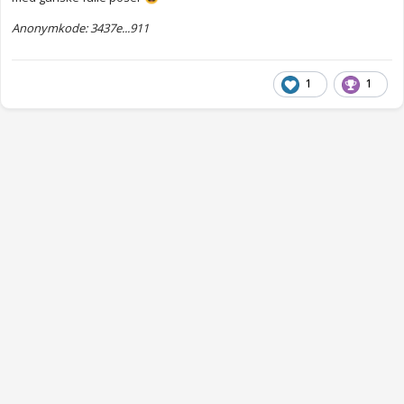
Anonymkode: 3437e...911
1
1