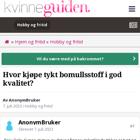
Hobby og fritid
»
Hjem og fritid
»
Hobby og fritid
Vil du være med på bakrommet?
Hvor kjøpe tykt bomullsstoff i god
kvalitet?
Av AnonymBruker
7. juli 2023
i
Hobby og fritid
AnonymBruker
#1
Skrevet
7. juli 2023