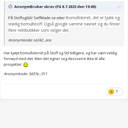
AnonymBruker skrev (På 8.7.2023 den 19.00):
Bomullslerret, det er tjukk og
På StoffogStil/ SelfMade se etter
stødig bomullstoff. Også google samme navnet og du finner
flere nettbutikker som selger det.
Anonymkode: ce242...ece
Har kjøpt bomullslerret på Stoff og Stil tidligere, og har vært veldig
fornøyd med det. Men det egner seg dessverre ikke til alle
prosjekter.
Anonymkode: 3437e...911
1