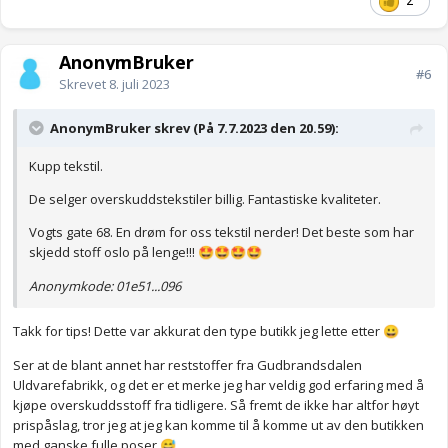
2
AnonymBruker
#6
Skrevet
8. juli 2023
AnonymBruker skrev (På 7.7.2023 den 20.59):
Kupp tekstil.
De selger overskuddstekstiler billig. Fantastiske kvaliteter.
Vogts gate 68. En drøm for oss tekstil nerder! Det beste som har
skjedd stoff oslo på lenge!!!
🤩
🤩
🤩
🤩
Anonymkode: 01e51...096
Takk for tips! Dette var akkurat den type butikk jeg lette etter
😀
Ser at de blant annet har reststoffer fra Gudbrandsdalen
Uldvarefabrikk, og det er et merke jeg har veldig god erfaring med å
kjøpe overskuddsstoff fra tidligere. Så fremt de ikke har altfor høyt
prispåslag, tror jeg at jeg kan komme til å komme ut av den butikken
med ganske fulle poser
😅