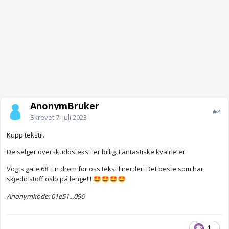
AnonymBruker
#4
Skrevet
7. juli 2023
Kupp tekstil.
De selger overskuddstekstiler billig. Fantastiske kvaliteter.
Vogts gate 68. En drøm for oss tekstil nerder! Det beste som har
skjedd stoff oslo på lenge!!!
🤩
🤩
🤩
🤩
Anonymkode: 01e51...096
1