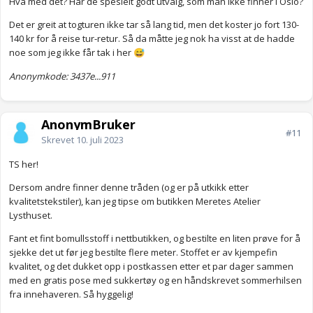
Hva med det? Har de spesielt godt utvalg, som man ikke finner i Oslo?
Det er greit at togturen ikke tar så lang tid, men det koster jo fort 130-
140 kr for å reise tur-retur. Så da måtte jeg nok ha visst at de hadde
noe som jeg ikke får tak i her
😅
Anonymkode: 3437e...911
AnonymBruker
#11
Skrevet
10. juli 2023
TS her!
Dersom andre finner denne tråden (og er på utkikk etter
kvalitetstekstiler), kan jeg tipse om butikken Meretes Atelier
Lysthuset.
Fant et fint bomullsstoff i nettbutikken, og bestilte en liten prøve for å
sjekke det ut før jeg bestilte flere meter. Stoffet er av kjempefin
kvalitet, og det dukket opp i postkassen etter et par dager sammen
med en gratis pose med sukkertøy og en håndskrevet sommerhilsen
fra innehaveren. Så hyggelig!