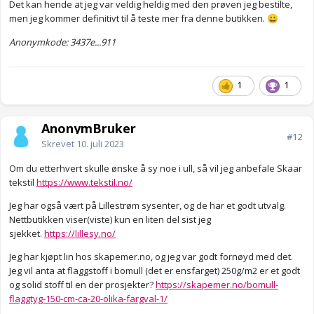
Det kan hende at jeg var veldig heldig med den prøven jeg bestilte,
men jeg kommer definitivt til å teste mer fra denne butikken.
😀
Anonymkode: 3437e...911
1
1
AnonymBruker
#12
Skrevet
10. juli 2023
Om du etterhvert skulle ønske å sy noe i ull, så vil jeg anbefale Skaar
tekstil
https://www.tekstil.no/
Jeg har også vært på Lillestrøm sysenter, og de har et godt utvalg.
Nettbutikken viser(viste) kun en liten del sist jeg
sjekket.
https://lillesy.no/
Jeg har kjøpt lin hos skapemer.no, og jeg var godt fornøyd med det.
Jeg vil anta at flaggstoff i bomull (det er ensfarget) 250g/m2 er et godt
og solid stoff til en der prosjekter?
https://skapemer.no/bomull-
flaggtyg-150-cm-ca-20-olika-fargval-1/