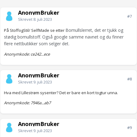
AnonymBruker
#7
Skrevet
8. juli 2023
Bomullslerret, det er tjukk og
På StoffogStil/ SelfMade se etter
stødig bomullstoff. Også google samme navnet og du finner
flere nettbutikker som selger det.
Anonymkode: ce242...ece
AnonymBruker
#8
Skrevet
9. juli 2023
Hva med Lillestrøm sysenter? Det er bare en kort togtur unna.
Anonymkode: 7946a...ab7
AnonymBruker
#9
Skrevet
9. juli 2023