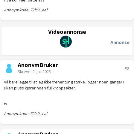
Hva kommer dette av?
Anonymkode: 72fc9...eaf
Videoannonse
Annonse
AnonymBruker
#2
Skrevet
2. juli 2023
Vil bare legge til at jeg ikke trener tung styrke. Jogger noen ganger i
uken pluss kjører noen fullkroppsøkter.
ts
Anonymkode: 72fc9...eaf