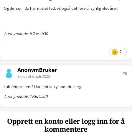
Og dersom du har mistet fett, vil også det føre til synlig blodårer.
Anonymkode: fc7ae...b30
2
AnonymBruker
#6
Skrevet
6. juli 2023
Lab fettprosent? Uansett sexy spør du meg.
Anonymkode: 1e5d4...ff0
Opprett en konto eller logg inn for å
kommentere