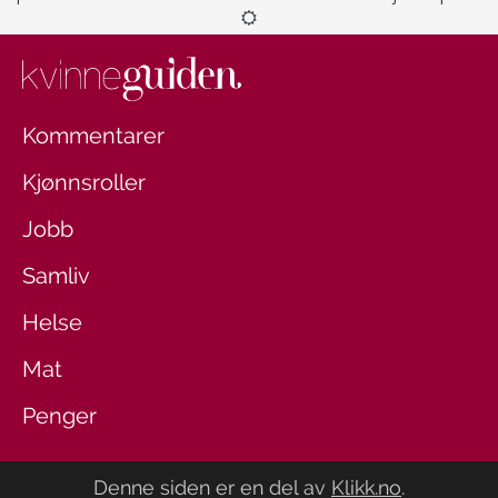
Kommentarer
Kjønnsroller
Jobb
Samliv
Helse
Mat
Penger
Denne siden er en del av
Klikk.no
.