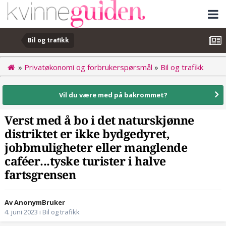
Bil og trafikk
»
Privatøkonomi og forbrukerspørsmål
»
Bil og trafikk
Vil du være med på bakrommet?
Verst med å bo i det naturskjønne
distriktet er ikke bydgedyret,
jobbmuligheter eller manglende
caféer...tyske turister i halve
fartsgrensen
Av AnonymBruker
4. juni 2023
i
Bil og trafikk