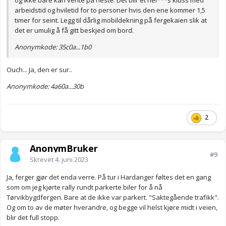
og ikke bare kan vente på neste. Det blir et hel***s kluss med
arbeidstid og hviletid for to personer hvis den ene kommer 1,5
timer for seint. Legg til dårlig mobildekning på fergekaien slik at
det er umulig å få gitt beskjed om bord.
Anonymkode: 35c0a...1b0
Ouch... Ja, den er sur..
Anonymkode: 4a60a...30b
2
AnonymBruker
#9
Skrevet
4. juni 2023
Ja, ferger gjør det enda verre. På tur i Hardanger føltes det en gang
som om jeg kjørte rally rundt parkerte biler for å nå
Tørvikbygdfergen. Bare at de ikke var parkert. "Saktegående trafikk".
Og om to av de møter hverandre, og begge vil helst kjøre midt i veien,
blir det full stopp.