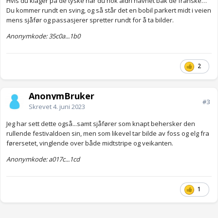
Hvis du klager på de tyske har du nok aldri havnet bak de franske…
Du kommer rundt en sving, og så står det en bobil parkert midt i veien
mens sjåfør og passasjerer spretter rundt for å ta bilder.
Anonymkode: 35c0a...1b0
2
AnonymBruker
#3
Skrevet
4. juni 2023
Jeg har sett dette også...samt sjåfører som knapt behersker den
rullende festivaldoen sin, men som likevel tar bilde av foss og elg fra
førersetet, vinglende over både midtstripe og veikanten.
Anonymkode: a017c...1cd
1