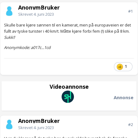
AnonymBruker
#1
Skrevet
4. juni 2023
Skulle bare kjøre sønnen til en kamerat, men på europaveien er det
fullt av tyske turister i 40 km/t. Måtte kjøre forbi fem (!) slike på 8 km.
Sukk!!
Anonymkode: a017c...1cd
1
Videoannonse
Annonse
AnonymBruker
#2
Skrevet
4. juni 2023