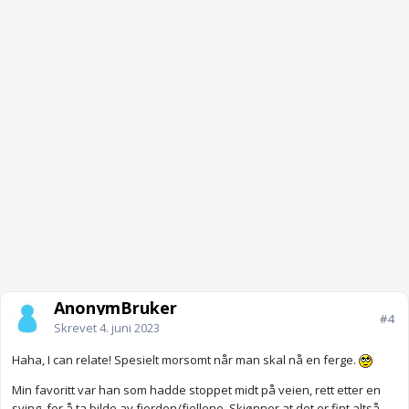
AnonymBruker
#4
Skrevet
4. juni 2023
Haha, I can relate! Spesielt morsomt når man skal nå en ferge.
Min favoritt var han som hadde stoppet midt på veien, rett etter en
sving, for å ta bilde av fjorden/fjellene. Skjønner at det er fint altså,