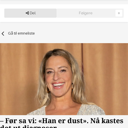
Del
Følgere
0
Gå til emneliste