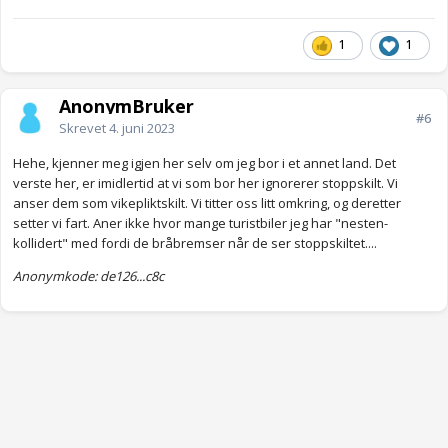
1
1
AnonymBruker
#6
Skrevet
4. juni 2023
Hehe, kjenner meg igjen her selv om jeg bor i et annet land. Det
verste her, er imidlertid at vi som bor her ignorerer stoppskilt. Vi
anser dem som vikepliktskilt. Vi titter oss litt omkring, og deretter
setter vi fart. Aner ikke hvor mange turistbiler jeg har "nesten-
kollidert" med fordi de bråbremser når de ser stoppskiltet....
Anonymkode: de126...c8c