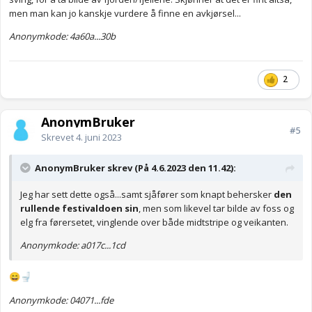
men man kan jo kanskje vurdere å finne en avkjørsel...
Anonymkode: 4a60a...30b
2
AnonymBruker
#5
Skrevet
4. juni 2023
AnonymBruker skrev (På 4.6.2023 den 11.42):
Jeg har sett dette også...samt sjåfører som knapt behersker
den
rullende festivaldoen sin
, men som likevel tar bilde av foss og
elg fra førersetet, vinglende over både midtstripe og veikanten.
Anonymkode: a017c...1cd
😄
🚽
Anonymkode: 04071...fde