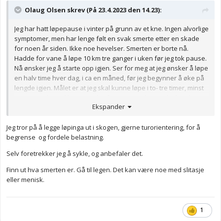
Olaug Olsen skrev (På 23.4.2023 den 14.23):
Jeg har hatt løpepause i vinter på grunn av et kne. Ingen alvorlige
symptomer, men har lenge følt en svak smerte etter en skade
for noen år siden. Ikke noe hevelser. Smerten er borte nå.
Hadde for vane å løpe 10 km tre ganger i uken før jeg tok pause.
Nå ønsker jeg å starte opp igjen. Ser for meg at jeg ønsker å løpe
en halv time hver dag, i ca en måned, før jeg begynner å øke på
lengde igjen. Målet er at jeg skal kunne løpe i to- tre timer, minst
en gang i uken, slik jeg gjorde i fjor. Men jeg har god tid, og har
Ekspander
ikke tenkt å gjøre noe som er skadelig.
I tillegg til dette skal jeg trene forebyggende styrke i bena, tre
Jeg tror på å legge løpinga ut i skogen, gjerne turorientering, for å
ganger i uken, inne. Tenker å varme opp med hoppetau, og ta
begrense og fordele belastning.
enkle styrkeøvelser med tanke på skadeforebygging.
Selv foretrekker jeg å sykle, og anbefaler det.
Fant på skadefri.no, som jeg tror jeg kan bruke:
Finn ut hva smerten er. Gå til legen. Det kan være noe med slitasje
https://www.skadefri.no/idretter/loping/skadefri-loping/
eller menisk.
Høres dette ut som et bra opplegg, eller er det noe som bør
justeres?
1