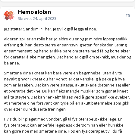
Hemoglobin
#5
Skrevet
24. april 2023
Jeg støtter Sandum.PT her. Jeg vil også legge til noe.
Alderen spiller en rolle her. Jo eldre du er og jo mindre løpsspesifikk
erfaring du har, desto større er sannsynligheten for skader. Løping
er sammensatt, og handler ikke bare om starte med få og korte økter
for deretter å øke mengden. Det handler også om teknikk, muskler og
balanse.
Smertene dine i kneet kan bare være en begynnelse. Uten å vite
nøyaktig hvor i kneet du har vondt, er det vanskelig å peke på hva
som er årsaken. Det kan være slitasje, akutt skade (betennelse) eller
et overarbeidet kne. Du kan f.eks mangle muskler som gjør at kneet
må ta støyten. Det kan "enkelt" fikses ved å gjøre spesifikke øvelser.
At smertene dine forsvant
kan
tyde på en akutt betennelse som gikk
over etter du reduserte treningen.
Hvis du blir plaget med vondter, gå til fysioterapeut - ikke lege. En
fysioterapeut kan anbefale legebesøk dersom han eller hun ikke
kan gjøre noe med smertene dine. Hos en fysioterapeut vil du få