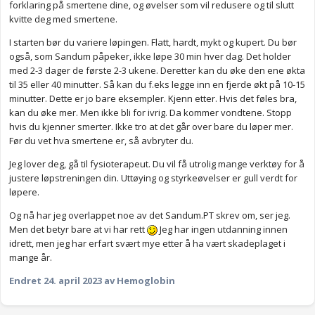
forklaring på smertene dine, og øvelser som vil redusere og til slutt
kvitte deg med smertene.
I starten bør du variere løpingen. Flatt, hardt, mykt og kupert. Du bør
også, som Sandum påpeker, ikke løpe 30 min hver dag. Det holder
med 2-3 dager de første 2-3 ukene. Deretter kan du øke den ene økta
til 35 eller 40 minutter. Så kan du f.eks legge inn en fjerde økt på 10-15
minutter. Dette er jo bare eksempler. Kjenn etter. Hvis det føles bra,
kan du øke mer. Men ikke bli for ivrig. Da kommer vondtene. Stopp
hvis du kjenner smerter. Ikke tro at det går over bare du løper mer.
Før du vet hva smertene er, så avbryter du.
Jeg lover deg, gå til fysioterapeut. Du vil få utrolig mange verktøy for å
justere løpstreningen din. Uttøying og styrkeøvelser er gull verdt for
løpere.
Og nå har jeg overlappet noe av det Sandum.PT skrev om, ser jeg.
Men det betyr bare at vi har rett
Jeg har ingen utdanning innen
idrett, men jeg har erfart svært mye etter å ha vært skadeplaget i
mange år.
Endret
24. april 2023
av Hemoglobin