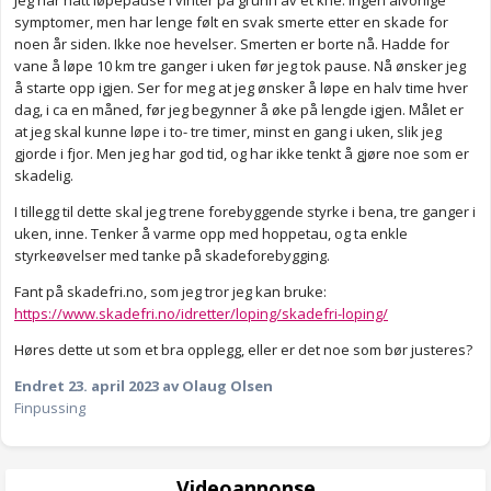
Jeg har hatt løpepause i vinter på grunn av et kne. Ingen alvorlige
symptomer, men har lenge følt en svak smerte etter en skade for
noen år siden. Ikke noe hevelser. Smerten er borte nå. Hadde for
vane å løpe 10 km tre ganger i uken før jeg tok pause. Nå ønsker jeg
å starte opp igjen. Ser for meg at jeg ønsker å løpe en halv time hver
dag, i ca en måned, før jeg begynner å øke på lengde igjen. Målet er
at jeg skal kunne løpe i to- tre timer, minst en gang i uken, slik jeg
gjorde i fjor. Men jeg har god tid, og har ikke tenkt å gjøre noe som er
skadelig.
I tillegg til dette skal jeg trene forebyggende styrke i bena, tre ganger i
uken, inne. Tenker å varme opp med hoppetau, og ta enkle
styrkeøvelser med tanke på skadeforebygging.
Fant på skadefri.no, som jeg tror jeg kan bruke:
https://www.skadefri.no/idretter/loping/skadefri-loping/
Høres dette ut som et bra opplegg, eller er det noe som bør justeres?
Endret
23. april 2023
av Olaug Olsen
Finpussing
Videoannonse