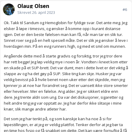
Olaug Olsen
#6
Skrevet
26. april 2023
Ok. Takk til Sandum og Hemoglobin for fyldige svar. Det ante meg. Jeg
elsker å løpe i timesvis, og ønsker å komme opp i kurant distanse
igjen. Det er den beste følelsen man kan få, når man tar en slik tur.
Sinnet roer seg på en helt spesiell måte. Det er slik jeg ønsker å leve i
hverdagen min. På en evig runners high, og med et smil om munnen.
Angående dette med å starte gradvis og forsiktig, tror jeg tror dere
har rett begge! Jeg løp veldig mye i noen år. Vondten i kneet kom etter
en skade på et SUP-brett. Det var dumt, men i dette livet er det viktig å
slappe av og ha det gøy på SUP. Slike ting kan skje. Husker jeg var
veldig bevisst på å hvile benet noen uker etter det skjedde, men jeg
kjenner jo at noe har forandret seg. Det er uansett ikke store smerter
eller hevelser. Mer en følelse. Ang alder. Jeg er sikkert eldre enn
dere. Jeg trente aldri som ung. Da var det diskusjoner, sigaretter og
helt andre ting jeg var opptatt av. Jeg har derfor ikke slitasje i mine
knær, slik mange andre atleter har.
Det som jeg har tenkt på, og som kanskje kan ha noe å si for
løpestillingen, er at jeg er veldig plattfot. Tenker derfor at jeg bør ta
en time hos fysio og få snakket om dette. Det kan være fornuftig å få