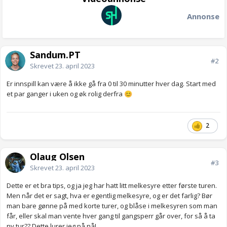
Annonse
Sandum.PT
#2
Skrevet
23. april 2023
Er innspill kan være å ikke gå fra 0 til 30 minutter hver dag. Start med
et par ganger i uken og øk rolig derfra
😊
2
Olaug Olsen
#3
Skrevet
23. april 2023
Dette er et bra tips, og ja jeg har hatt litt melkesyre etter første turen.
Men når det er sagt, hva er egentlig melkesyre, og er det farlig? Bør
man bare gønne på med korte turer, og blåse i melkesyren som man
får, eller skal man vente hver gang til gangsperr går over, for så å ta
ny tur?? Dette lurer jeg på nå!