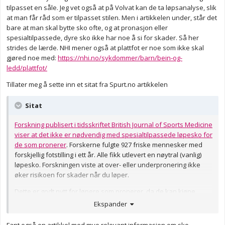
tilpasset en såle. Jeg vet også at på Volvat kan de ta løpsanalyse, slik
at man får råd som er tilpasset stilen. Men i artikkelen under, står det
bare at man skal bytte sko ofte, og at pronasjon eller
spesialtilpassede, dyre sko ikke har noe å si for skader. Så her
strides de lærde. NHI mener også at plattfot er noe som ikke skal
gjøred noe med:
https://nhi.no/sykdommer/barn/bein-og-
ledd/plattfot/
Tillater meg å sette inn et sitat fra Spurt.no artikkelen
Sitat
Forskning publisert i tidsskriftet British Journal of Sports Medicine
viser at det ikke er nødvendig med spesialtilpassede løpesko for
de som pronerer
. Forskerne fulgte 927 friske mennesker med
forskjellig fotstilling i ett år. Alle fikk utlevert en nøytral (vanlig)
løpesko. Forskningen viste at over- eller underpronering ikke
øker risikoen for skader når du løper.
Dette er godt nytt for løpere som pronerer, da de kan kjøpe
vanlige løpesko.
Ekspander
Fant også en artikkel med mye relevant informasjon om sko,