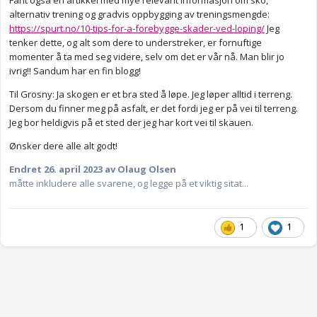
alternativ trening og gradvis oppbygging av treningsmengde:
https://spurt.no/10-tips-for-a-forebygge-skader-ved-loping/
Jeg
tenker dette, og alt som dere to understreker, er fornuftige
momenter å ta med seg videre, selv om det er vår nå. Man blir jo
ivrig!! Sandum har en fin blogg!
Til Grosny: Ja skogen er et bra sted å løpe. Jeg løper alltid i terreng.
Dersom du finner meg på asfalt, er det fordi jeg er på vei til terreng.
Jeg bor heldigvis på et sted der jeg har kort vei til skauen.
Ønsker dere alle alt godt!
Endret
26. april 2023
av Olaug Olsen
måtte inkludere alle svarene, og legge på et viktig sitat...
1
1