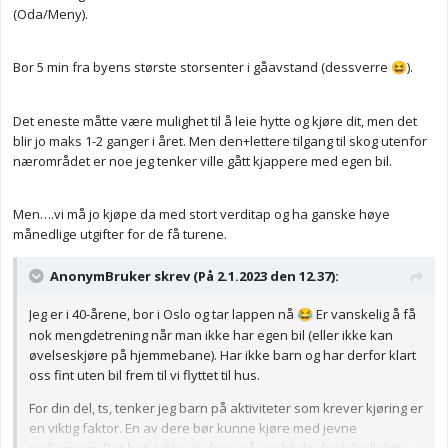
droppet på grunn av tungvint transport. Med mer. Man trenger
(Oda/Meny).
ikke en bil til halve millionen for dette. Her har vi også en rimelig
bruktbil vi deler på, da den kun er ute av garasjen to ganger i
uka.
Bor 5 min fra byens største storsenter i gåavstand (dessverre
).
😆
Anonymkode: 02c93...6a2
Det eneste måtte være mulighet til å leie hytte og kjøre dit, men det
blir jo maks 1-2 ganger i året. Men den+lettere tilgang til skog utenfor
nærområdet er noe jeg tenker ville gått kjappere med egen bil.
Men….vi må jo kjøpe da med stort verditap og ha ganske høye
månedlige utgifter for de få turene.
AnonymBruker skrev (På 2.1.2023 den 12.37):
Jeg er i 40-årene, bor i Oslo og tar lappen nå
Er vanskelig å få
😂
nok mengdetrening når man ikke har egen bil (eller ikke kan
øvelseskjøre på hjemmebane). Har ikke barn og har derfor klart
oss fint uten bil frem til vi flyttet til hus.
For din del, ts, tenker jeg barn på aktiviteter som krever kjøring er
en viktig faktor. En av dere bør kunne kjøre med jevne
mellomrom. Det betyr ikke at dere må eie bil da, for bilkollektiv