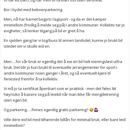
Vi har ett barn, og har frem til nå klart oss uten sertifikat.
Bor i bydel med beboerparkering.
Men, nå har barnet begynt i lagsport - og da er det kamper
innimellom (frivillig å melde seg på) i andre kommuner. Kollektiv tar jo
evigheter, så tenker tilgang på bil er greit å ha.
En sjelden gang tar vi tog/buss til annen landsdel, kunne jo brukt bil
istedet om vi skulle eid en.
Men….for vår bruk er egentlig det å eie en bil helt meningsløst utfra
bruk. Det blir jo kun brukt til eventuelle arrangementer for sport i
andre kommuner noen ganger i året, og så eventuelt kjøre til
feriested fremfor å ta kollektiv.
Vi må jo ta sertifikat åpenbart som er praktisk - men det føles litt
høyrisiko å basere seg på leiebil når man ikke får mengdetrening
uten egen bil.
Og parkering…..finnes egentlig gratis parkering?
😅
🤷‍♀️
Ville dere eid bil med tilhørende billån for minimal bruk, eller bare leid
innimellom?