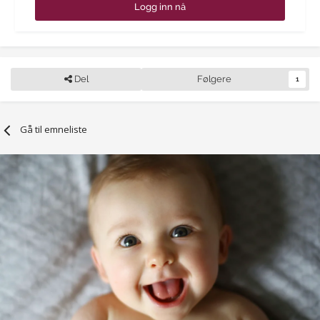
Logg inn nå
Del
Følgere
1
Gå til emneliste