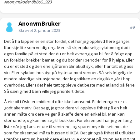
Anonymkode: 8b8c6...923
AnonymBruker
#9
Skrevet
2. januar 2023
Det å ha lappen er en stor fordel, det har jeg opplevd flere ganger.
Kanskje lite som veldig ung. Men så skjer plutselig sykdom og død i
egen familie på et sted der du er helt avhengig av bil for å følge opp.
En forelder brekker beinet, og du bor der i perioder for å hjelpe. Eller
du er et sted og den ene sjåføren blir akutt syk, eller har tatt et glass
vin. Eller sykdom hos dyr på hyttetur med venner. Så selvfølgelig de
mindre alvorlige situasjonene, der logistikken en dag ikke går i hop
overhodet. Eller i det hele tatt oppleve det beste med et land på ferie.
Så særlig med barn ville jeg prioritert dette.
Å eie bil i Oslo er imidlertid ofte ikke lønnsomt. Bildeleringen er et
godt alternativ. Det sagt, jeg tror dere vil oppleve frihet på en helt
annen måte om dere velger å skaffe dere en enkel bil. Man kan
storhandle, og komme seg til butikker. For eksempel har jeg en lang
liste når jeg først er ute til sentrene, og sparer mye tid sett mot de
som for eksempel må ta bussen til IKEA. Det gir også frihet til utflukter
utenfor sentrum, besøk dere ellers ville droppet på grunn av tungvint