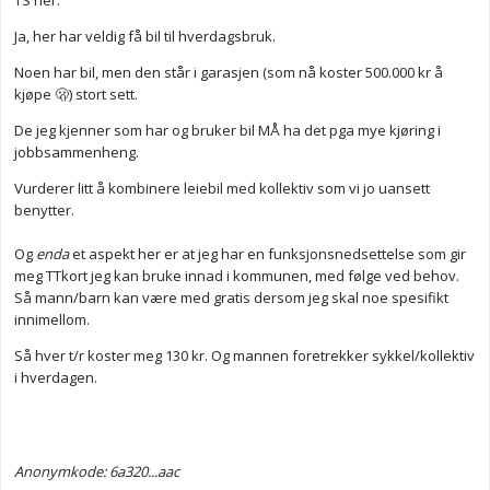
TS her.
Ja, her har veldig få bil til hverdagsbruk.
Noen har bil, men den står i garasjen (som nå koster 500.000 kr å
kjøpe 🫢) stort sett.
De jeg kjenner som har og bruker bil MÅ ha det pga mye kjøring i
jobbsammenheng.
Vurderer litt å kombinere leiebil med kollektiv som vi jo uansett
benytter.
Og
enda
et aspekt her er at jeg har en funksjonsnedsettelse som gir
meg TTkort jeg kan bruke innad i kommunen, med følge ved behov.
Så mann/barn kan være med gratis dersom jeg skal noe spesifikt
innimellom.
Så hver t/r koster meg 130 kr. Og mannen foretrekker sykkel/kollektiv
i hverdagen.
Anonymkode: 6a320...aac