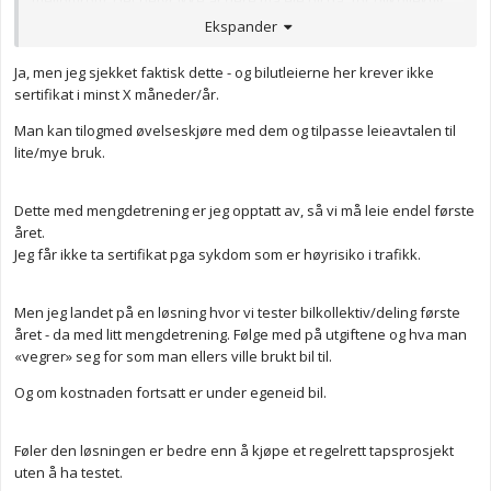
funker helt fint for av-og-til-behov. Men man må gjerne ha hatt
Ekspander
lappen et par år for å kunne leie via de, og får ofte ikke
øvelseskjørt via de. Så cluet her er hvordan skaffe lappen for
Ja, men jeg sjekket faktisk dette - og bilutleierne her krever ikke
dere begge. Ville kanskje vurdert å eie en billig bil et par år, så
sertifikat i minst X måneder/år.
dere begge får lappen, mengdetrening og ha hatt lappen lenge
Man kan tilogmed øvelseskjøre med dem og tilpasse leieavtalen til
nok til at dere får leid overalt.
lite/mye bruk.
Anonymkode: dd6fb...abd
Dette med mengdetrening er jeg opptatt av, så vi må leie endel første
året.
Jeg får ikke ta sertifikat pga sykdom som er høyrisiko i trafikk.
Men jeg landet på en løsning hvor vi tester bilkollektiv/deling første
året - da med litt mengdetrening. Følge med på utgiftene og hva man
«vegrer» seg for som man ellers ville brukt bil til.
Og om kostnaden fortsatt er under egeneid bil.
Føler den løsningen er bedre enn å kjøpe et regelrett tapsprosjekt
uten å ha testet.