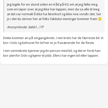
Jeg lagde for en stund siden en tråd på KG om at jeg følte meg
som en taper over at jeg ikke har lappen, men da sa alle til meg
at det var normalt å ikke ha førerkort og ikke noe vondt i det. Ser
jo i det du skriver her at folks faktiske meninger kommer fram
🙄
Anonymkode: 3ab61...17f
Dette kommer an på omgangskrets. I min krets har de færreste bil. Vi
bor i Oslo og behovet for bil her er jo fraværende for de fleste.
I min vennekrets kjenner jeg én person med bil, og det er fordi han
bor utenfor Oslo og kjører til jobb. Ellers har ingen bil eller lappen.