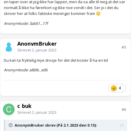
en taper over at jeg ikke har lappen, men da sa alle til meg at det var
normalt å ikke ha førerkort og ikke noe vondt i det. Ser jo i det du
skriver her at folks faktiske meninger kommer fram
🙄
Anonymkode: 3ab61...17f
AnonymBruker
#5
Skrevet
2. januar 2023
Du kan ta fryktelig mye drosje for det det koster å ha en bil
Anonymkode: a86fe...e06
4
c_buk
#6
Skrevet
2. januar 2023
AnonymBruker skrev (På 2.1.2023 den 0.15):