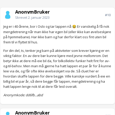
AnonymBruker
#10
Skrevet
2. januar 2023
Jeg er i 40-årene, bor i Oslo og tar lappen nå
Er vanskelig å få nok
😂
mengdetrening når man ikke har egen bil (eller ikke kan øvelseskjøre
på hjemmebane). Har ikke barn og har derfor klart oss fint uten bil
frem til vi flyttet til hus.
For din del, ts, tenker jeg barn på aktiviteter som krever kjøring er en
viktig faktor. En av dere bør kunne kjøre med jevne mellomrom. Det
betyr ikke at dere må eie bil da, for bilkollektiv funker helt fint for av-
og-til-behov. Men man må gjerne ha hatt lappen et par år for å kunne
leie via de, og får ofte ikke øvelseskjørt via de. Så cluet her er
hvordan skaffe lappen for dere begge. Ville kanskje vurdert å eie en
billig bil et par år, så dere begge får lappen, mengdetrening og ha
hatt lappen lenge nok til at dere får leid overalt.
Anonymkode: dd6fb...abd
AnonymBruker