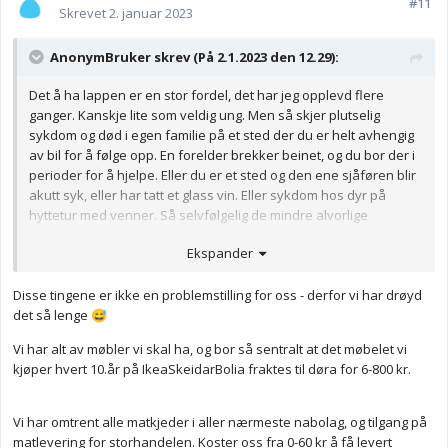
#11
Skrevet
2. januar 2023
AnonymBruker skrev (På 2.1.2023 den 12.29):
Det å ha lappen er en stor fordel, det har jeg opplevd flere
ganger. Kanskje lite som veldig ung. Men så skjer plutselig
sykdom og død i egen familie på et sted der du er helt avhengig
av bil for å følge opp. En forelder brekker beinet, og du bor der i
perioder for å hjelpe. Eller du er et sted og den ene sjåføren blir
akutt syk, eller har tatt et glass vin. Eller sykdom hos dyr på
hyttetur med venner. Så selvfølgelig de mindre alvorlige
situasjonene, der logistikken en dag ikke går i hop overhodet.
Ekspander
Eller i det hele tatt oppleve det beste med et land på ferie. Så
særlig med barn ville jeg prioritert dette.
Disse tingene er ikke en problemstilling for oss - derfor vi har drøyd
Å eie bil i Oslo er imidlertid ofte ikke lønnsomt. Bildeleringen er et
det så lenge
😅
godt alternativ. Det sagt, jeg tror dere vil oppleve frihet på en helt
annen måte om dere velger å skaffe dere en enkel bil. Man kan
Vi har alt av møbler vi skal ha, og bor så sentralt at det møbelet vi
storhandle, og komme seg til butikker. For eksempel har jeg en
kjøper hvert 10.år på IkeaSkeidarBolia fraktes til døra for 6-800 kr.
lang liste når jeg først er ute til sentrene, og sparer mye tid sett
mot de som for eksempel må ta bussen til IKEA. Det gir også
Vi har omtrent alle matkjeder i aller nærmeste nabolag, og tilgang på
frihet til utflukter utenfor sentrum, besøk dere ellers ville
matlevering for storhandelen. Koster oss fra 0-60 kr å få levert