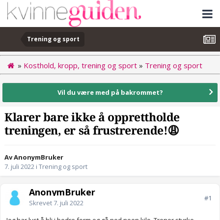
Trening og sport
»
Kosthold, kropp, trening og sport
»
Trening og sport
Vil du være med på bakrommet?
Klarer bare ikke å opprettholde
treningen, er så frustrerende!😩
Av AnonymBruker
7. juli 2022
i
Trening og sport
AnonymBruker
#1
Skrevet
7. juli 2022