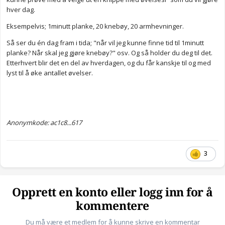
hver dag.
Eksempelvis; 1minutt planke, 20 knebøy, 20 armhevninger.
Så ser du én dag fram i tida; "når vil jeg kunne finne tid til 1minutt
planke? Når skal jeg gjøre knebøy?" osv. Og så holder du deg til det.
Etterhvert blir det en del av hverdagen, og du får kanskje til og med
lyst til å øke antallet øvelser.
Anonymkode: ac1c8...617
3
Opprett en konto eller logg inn for å
kommentere
Du må være et medlem for å kunne skrive en kommentar