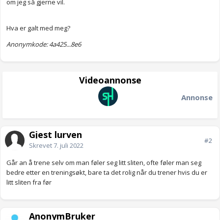
om jeg så gjerne vil.
Hva er galt med meg?
Anonymkode: 4a425...8e6
Videoannonse
Annonse
Gjest lurven
#2
Skrevet
7. juli 2022
Går an å trene selv om man føler seg litt sliten, ofte føler man seg
bedre etter en treningsøkt, bare ta det rolig når du trener hvis du er
litt sliten fra før
AnonymBruker