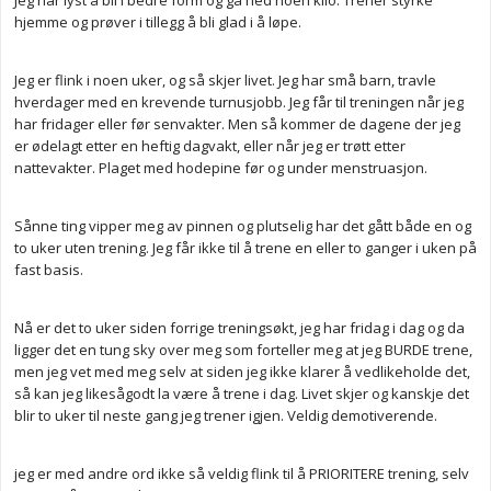
Jeg har lyst å bli i bedre form og gå ned noen kilo. Trener styrke
hjemme og prøver i tillegg å bli glad i å løpe.
Jeg er flink i noen uker, og så skjer livet. Jeg har små barn, travle
hverdager med en krevende turnusjobb. Jeg får til treningen når jeg
har fridager eller før senvakter. Men så kommer de dagene der jeg
er ødelagt etter en heftig dagvakt, eller når jeg er trøtt etter
nattevakter. Plaget med hodepine før og under menstruasjon.
Sånne ting vipper meg av pinnen og plutselig har det gått både en og
to uker uten trening. Jeg får ikke til å trene en eller to ganger i uken på
fast basis.
Nå er det to uker siden forrige treningsøkt, jeg har fridag i dag og da
ligger det en tung sky over meg som forteller meg at jeg BURDE trene,
men jeg vet med meg selv at siden jeg ikke klarer å vedlikeholde det,
så kan jeg likesågodt la være å trene i dag. Livet skjer og kanskje det
blir to uker til neste gang jeg trener igjen. Veldig demotiverende.
jeg er med andre ord ikke så veldig flink til å PRIORITERE trening, selv