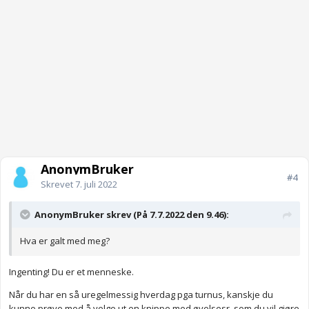
AnonymBruker
#4
Skrevet
7. juli 2022
AnonymBruker skrev (På 7.7.2022 den 9.46):
Hva er galt med meg?
Ingenting! Du er et menneske.
Når du har en så uregelmessig hverdag pga turnus, kanskje du
kunne prøve med å velge ut en knippe med øvelsesr som du vil gjøre