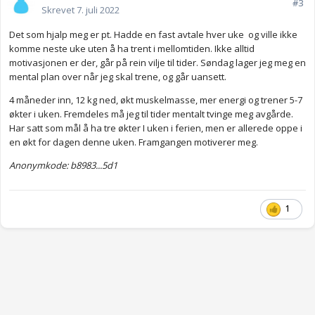
#3
Skrevet
7. juli 2022
Det som hjalp meg er pt. Hadde en fast avtale hver uke og ville ikke
komme neste uke uten å ha trent i mellomtiden. Ikke alltid
motivasjonen er der, går på rein vilje til tider. Søndag lager jeg meg en
mental plan over når jeg skal trene, og går uansett.
4 måneder inn, 12 kg ned, økt muskelmasse, mer energi og trener 5-7
økter i uken. Fremdeles må jeg til tider mentalt tvinge meg avgårde.
Har satt som mål å ha tre økter I uken i ferien, men er allerede oppe i
en økt for dagen denne uken. Framgangen motiverer meg.
Anonymkode: b8983...5d1
1