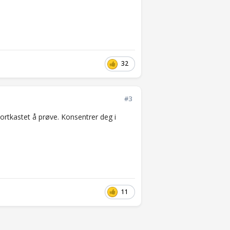
32
#3
bortkastet å prøve. Konsentrer deg i
11