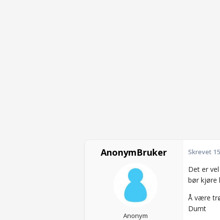
AnonymBruker
Skrevet
15
Det er ve
bør kjøre l
Å være tr
Dumt
Anonym