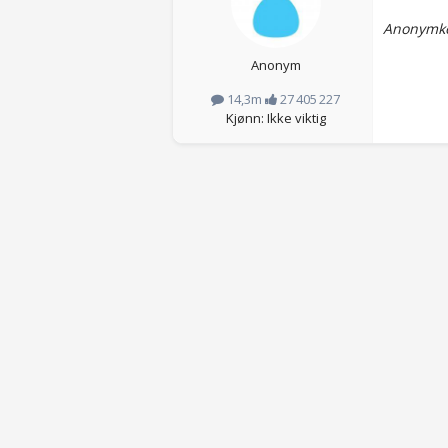
Anonymko
Anonym
14,3m
27 405 227
Kjønn: Ikke viktig