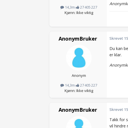
Anonymko
14,3m
27 405 227
Kjønn: Ikke viktig
AnonymBruker
Skrevet
15
Du kan bes
er klar.
Anonymko
Anonym
14,3m
27 405 227
Kjønn: Ikke viktig
AnonymBruker
Skrevet
15
Takk for 
vil hindre