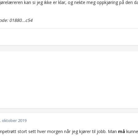
jørelæreren kan si jeg ikke er klar, og nekte meg oppkjøring på den dat
?
de: 01880...c54
. oktober 2019
mpetrøtt stort sett hver morgen når jeg kjører til jobb. Man
må
kunne