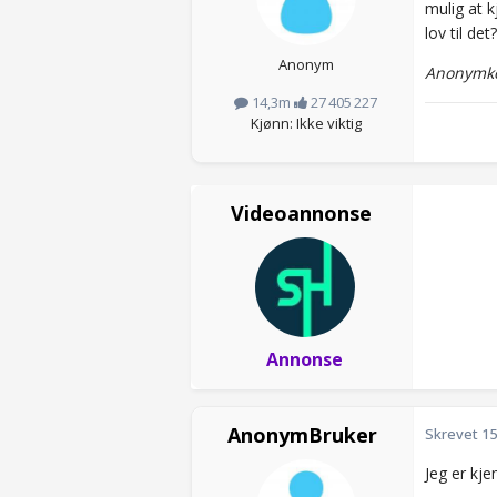
mulig at k
lov til det
Anonym
Anonymko
14,3m
27 405 227
Kjønn: Ikke viktig
Videoannonse
Annonse
AnonymBruker
Skrevet
15
Jeg er kje