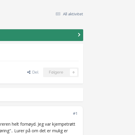
All aktivitet
Del
Følgere
0
#1
reren helt fornøyd. Jeg var kjempetrøtt
øring".. Lurer på om det er mulig er