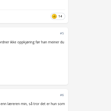
14
#5
 ordner ikke oppkjøring før han meiner du
#6
 enn læreren min, så tror det er hun som