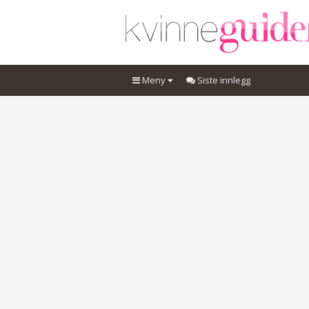
Meny
Siste innlegg