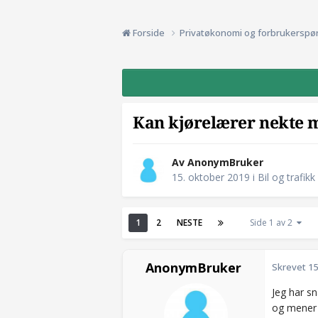
Forside
Privatøkonomi og forbrukerspø
Kan kjørelærer nekte 
Av AnonymBruker
15. oktober 2019
i
Bil og trafikk
1
2
NESTE
Side 1 av 2
AnonymBruker
Skrevet
15
Jeg har sn
og mener a