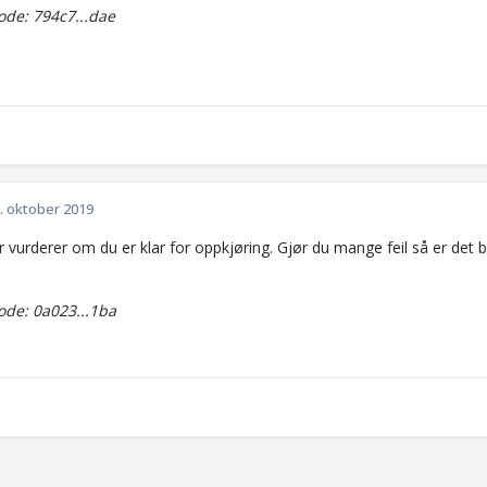
de: 794c7...dae
. oktober 2019
 vurderer om du er klar for oppkjøring. Gjør du mange feil så er det 
de: 0a023...1ba