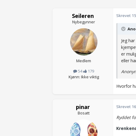
Seileren
Skrevet
15
Nybegynner
Anon
Jeg har
kjempet
er muli
eller ha
Medlem
54
179
Anonym
Kjønn: Ikke viktig
Hvorfor h
pinar
Skrevet
16
Bosatt
Ryddet fo
Krenkend