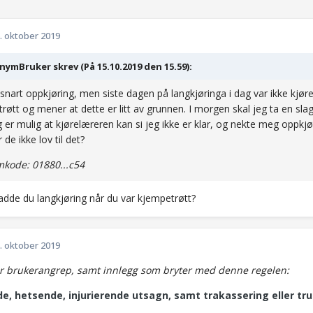
. oktober 2019
ymBruker skrev (På 15.10.2019 den 15.59):
 snart oppkjøring, men siste dagen på langkjøringa i dag var ikke kjør
røtt og mener at dette er litt av grunnen. I morgen skal jeg ta en sla
g er mulig at kjørelæreren kan si jeg ikke er klar, og nekte meg oppkj
r de ikke lov til det?
kode: 01880...c54
adde du langkjøring når du var kjempetrøtt?
. oktober 2019
r brukerangrep, samt innlegg som bryter med denne regelen:
e, hetsende, injurierende utsagn, samt trakassering eller tru