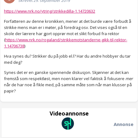
Skrevet
29. september 2019
https://www.nrk.no/ytring/strikkedilla-1.14720632
Forfatteren av denne kronikken, mener at det burde være forbudt å
strikke mens man er i møter, på foredrag osv. Det vises også til en
skole der lærere har gjort opprør mot et slikt forbud fra rektor
(
https://www.nrk.no/rogaland/strikkemotstanderne-gikk-til-rektor-
1.14706738
)
Hva synes du? Strikker du på jobb el.l? Har du andre hobbyer du tar
med deg?
Synes det er en ganske spennende diskusjon. Skjønner at det kan
fremstå som respektløst, men noen klarer vel faktisk å fokusere
mer
når de har noe å fikle med, på samme måte som når man klusser på
papir?
Videoannonse
Annonse