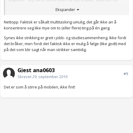
legetime? "jeg hører bedre etter når jeg strikker, skjønner du".
Nei, trodde ikke det.
Ekspander
Nettopp. Faktisk er såkalt multitasking umulig, det går ikke an å
konsentrere seg like mye om to (eller flere) ting på én gang.
Synes ikke strikking er greit i jobb- og studiesammenheng. Ikke fordi
det bråker, men fordi det faktisk ikke er mulig å følge (like godt) med
på det som blir sagt når man strikker samtidig.
Gjest ana0603
#9
Skrevet
29. september 2019
Det er som å stirre på mobilen, ikke fint!