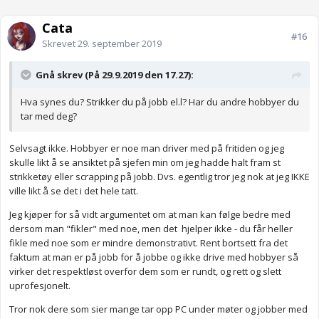
Cata
#16
Skrevet
29. september 2019
Gnå skrev (På 29.9.2019 den 17.27):
Hva synes du? Strikker du på jobb el.l? Har du andre hobbyer du
tar med deg?
Selvsagt ikke. Hobbyer er noe man driver med på fritiden og jeg
skulle likt å se ansiktet på sjefen min om jeg hadde halt fram st
strikketøy eller scrapping på jobb. Dvs. egentlig tror jeg nok at jeg IKKE
ville likt å se det i det hele tatt.
Jeg kjøper for så vidt argumentet om at man kan følge bedre med
dersom man "fikler" med noe, men det hjelper ikke - du får heller
fikle med noe som er mindre demonstrativt. Rent bortsett fra det
faktum at man er på jobb for å jobbe og ikke drive med hobbyer så
virker det respektløst overfor dem som er rundt, og rett og slett
uprofesjonelt.
Tror nok dere som sier mange tar opp PC under møter og jobber med