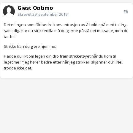
Gjest Optimo
#6
Skrevet
29. september 2019
Det er ingen som får bedre konsentrasjon av å holde på med to ting
samtidig. Har du strikkedilla må du gjerne påstå det motsatte, men du
tar feil.
Strikke kan du gjøre hjemme.
Hadde du likt om legen din dro fram strikketøyet når du kom til
legetime? "jeg hører bedre etter når jeg strikker, skjønner du". Nei,
trodde ikke det.