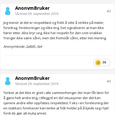
AnonymBruker
#2
Skrevet
29. september 2019
Jeg mener at det er respektløst og frekt å sitte å strikke på møter,
foredrag, forelesninger og slike ting. Det signaliserer at man ikke
hører etter, ikke bryr seg, ikke har respekt for den som snakker.
Trenger ikke være sånn, men det fremstår sånn, etter min mening.
Anonymkode: 2a8d0...fa4
36
AnonymBruker
#3
Skrevet
29. september 2019
Tenker at det ikke er greit i alle sammenhenger der man får lønn for
å gjøre helt andre ting, i tillegg til en del situasjoner der det kan
sjenere andre eller oppfattes respektløst. F.eks i en forelesning der
en stakkars forelseser kan tenke at folk holder på å kjede seg i hjel
fordi de gjør alt mulig annet.