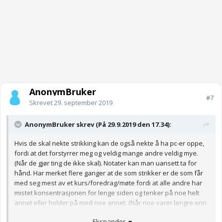
AnonymBruker
#7
Skrevet
29. september 2019
AnonymBruker skrev (På 29.9.2019 den 17.34):
Hvis de skal nekte strikking kan de også nekte å ha pc-er oppe,
fordi at det forstyrrer meg og veldig mange andre veldig mye.
(Når de gjør ting de ikke skal). Notater kan man uansett ta for
hånd. Har merket flere ganger at de som strikker er de som får
med seg mest av et kurs/foredrag/møte fordi at alle andre har
mistet konsentrasjonen for lenge siden og tenker på noe helt
annet eller holder på med noe annet. (Når noe varer lengre enn
15-20 minutter).
Ekspander