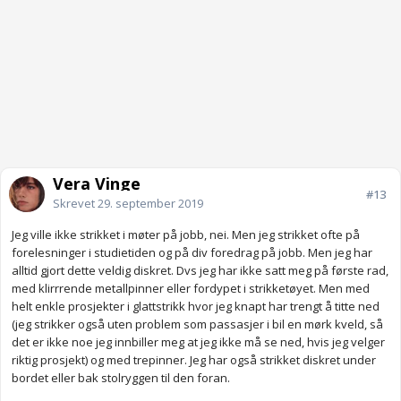
Vera Vinge
#13
Skrevet
29. september 2019
Jeg ville ikke strikket i møter på jobb, nei. Men jeg strikket ofte på
forelesninger i studietiden og på div foredrag på jobb. Men jeg har
alltid gjort dette veldig diskret. Dvs jeg har ikke satt meg på første rad,
med klirrrende metallpinner eller fordypet i strikketøyet. Men med
helt enkle prosjekter i glattstrikk hvor jeg knapt har trengt å titte ned
(jeg strikker også uten problem som passasjer i bil en mørk kveld, så
det er ikke noe jeg innbiller meg at jeg ikke må se ned, hvis jeg velger
riktig prosjekt) og med trepinner. Jeg har også strikket diskret under
bordet eller bak stolryggen til den foran.