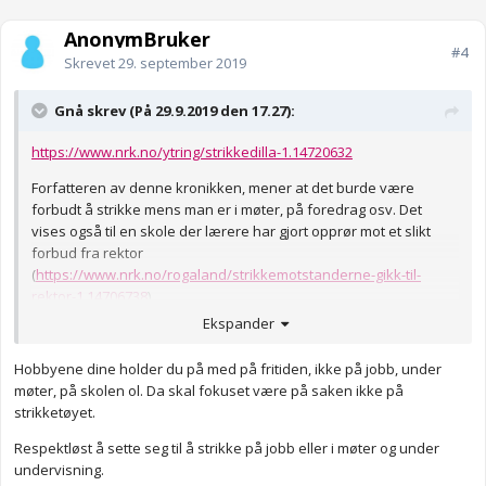
AnonymBruker
#4
Skrevet
29. september 2019
Gnå skrev (På 29.9.2019 den 17.27):
https://www.nrk.no/ytring/strikkedilla-1.14720632
Forfatteren av denne kronikken, mener at det burde være
forbudt å strikke mens man er i møter, på foredrag osv. Det
vises også til en skole der lærere har gjort opprør mot et slikt
forbud fra rektor
(
https://www.nrk.no/rogaland/strikkemotstanderne-gikk-til-
rektor-1.14706738
)
Ekspander
Hva synes du? Strikker du på jobb el.l? Har du andre hobbyer du
tar med deg?
Hobbyene dine holder du på med på fritiden, ikke på jobb, under
Synes det er en ganske spennende diskusjon. Skjønner at det
møter, på skolen ol. Da skal fokuset være på saken ikke på
kan fremstå som respektløst, men noen klarer vel faktisk å
strikketøyet.
fokusere
mer
når de har noe å fikle med, på samme måte som
Respektløst å sette seg til å strikke på jobb eller i møter og under
når man klusser på papir?
undervisning.