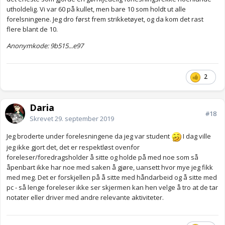
utholdelig. Vi var 60 på kullet, men bare 10 som holdt ut alle
forelsningene. Jeg dro først frem strikketøyet, og da kom det rast
flere blant de 10.
Anonymkode: 9b515...e97
2
Daria
#18
Skrevet
29. september 2019
Jeg broderte under forelesningene da jeg var student
I dag ville
jeg ikke gjort det, det er respektløst ovenfor
foreleser/foredragsholder å sitte og holde på med noe som så
åpenbart ikke har noe med saken å gjøre, uansett hvor mye jeg fikk
med meg. Det er forskjellen på å sitte med håndarbeid og å sitte med
pc - så lenge foreleser ikke ser skjermen kan hen velge å tro at de tar
notater eller driver med andre relevante aktiviteter.