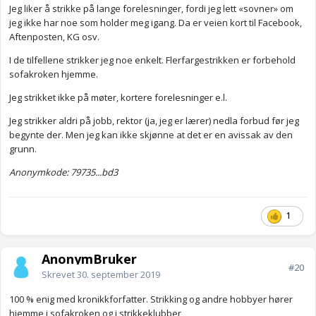
Jeg liker å strikke på lange forelesninger, fordi jeg lett «sovner» om
jeg ikke har noe som holder meg igang. Da er veien kort til Facebook,
Aftenposten, KG osv.
I de tilfellene strikker jeg noe enkelt. Flerfargestrikken er forbehold
sofakroken hjemme.
Jeg strikket ikke på møter, kortere forelesninger e.l.
Jeg strikker aldri på jobb, rektor (ja, jeg er lærer) nedla forbud før jeg
begynte der. Men jeg kan ikke skjønne at det er en avissak av den
grunn.
Anonymkode: 79735...bd3
1
AnonymBruker
#20
Skrevet
30. september 2019
100 % enig med kronikkforfatter. Strikking og andre hobbyer hører
hjemme i sofakroken og i strikkeklubber