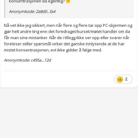
konsentrasjonen da egentlig?
🤔
Anonymkode: 2a8d0...fa4
Nå vet ikke jeg sikkert, men når flere og flere tar opp PC-skjermen og
gjør helt andre ting enn det foredraget/kurset/møtet handler om da
får man sine mistanker. Når de i tillegg ikke ser opp eller svarer når
foreleser stiller spørsmål virker det ganske innlysende at de har
mistet konsentrasjonen, evt ikke gidder å følge med.
Anonymkode: c495a...12d
2