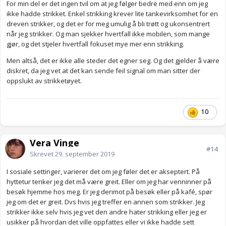
For min del er det ingen tvil om at jeg følger bedre med enn om jeg
ikke hadde strikket. Enkel strikking krever lite tankevirksomhet for en
dreven strikker, og det er for meg umulig å bli trøtt og ukonsentrert
når jeg strikker. Og man sjekker hvertfall ikke mobilen, som mange
gjør, og det stjeler hvertfall fokuset mye mer enn strikking.
Men altså, det er ikke alle steder det egner seg. Og det gjelder å være
diskret, da jeg vet at det kan sende feil signal om man sitter der
oppslukt av strikketøyet.
10
Vera Vinge
#14
Skrevet
29. september 2019
I sosiale settinger, varierer det om jeg føler det er akseptert. På
hyttetur tenker jeg det må være greit. Eller om jeg har venninner på
besøk hjemme hos meg. Er jeg derimot på besøk eller på kafé, spør
jeg om det er greit. Dvs hvis jeg treffer en annen som strikker. Jeg
strikker ikke selv hvis jeg vet den andre hater strikking eller jeg er
usikker på hvordan det ville oppfattes eller vi ikke hadde sett