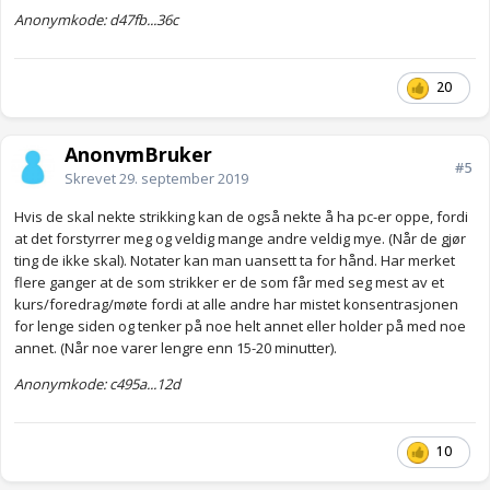
Anonymkode: d47fb...36c
20
AnonymBruker
#5
Skrevet
29. september 2019
Hvis de skal nekte strikking kan de også nekte å ha pc-er oppe, fordi
at det forstyrrer meg og veldig mange andre veldig mye. (Når de gjør
ting de ikke skal). Notater kan man uansett ta for hånd. Har merket
flere ganger at de som strikker er de som får med seg mest av et
kurs/foredrag/møte fordi at alle andre har mistet konsentrasjonen
for lenge siden og tenker på noe helt annet eller holder på med noe
annet. (Når noe varer lengre enn 15-20 minutter).
Anonymkode: c495a...12d
10