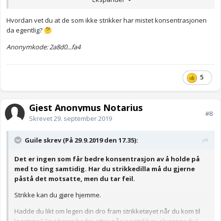
Anonymkode: c495a...12d
Hvordan vet du at de som ikke strikker har mistet konsentrasjonen
da egentlig?
🤔
Anonymkode: 2a8d0...fa4
5
Gjest Anonymus Notarius
#8
Skrevet
29. september 2019
Guile skrev (På 29.9.2019 den 17.35):
Det er ingen som får bedre konsentrasjon av å holde på
med to ting samtidig. Har du strikkedilla må du gjerne
påstå det motsatte, men du tar feil.
Strikke kan du gjøre hjemme.
Hadde du likt om legen din dro fram strikketøyet når du kom til