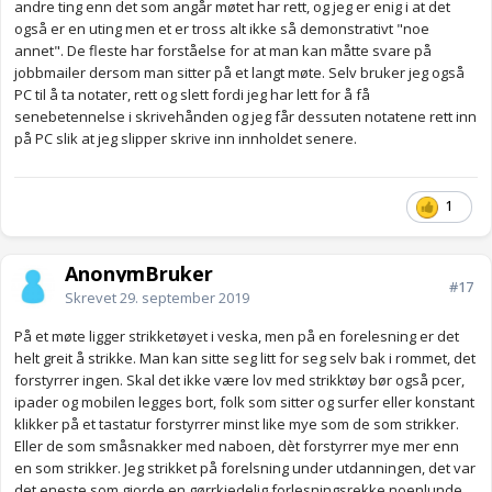
andre ting enn det som angår møtet har rett, og jeg er enig i at det
også er en uting men et er tross alt ikke så demonstrativt "noe
annet". De fleste har forståelse for at man kan måtte svare på
jobbmailer dersom man sitter på et langt møte. Selv bruker jeg også
PC til å ta notater, rett og slett fordi jeg har lett for å få
senebetennelse i skrivehånden og jeg får dessuten notatene rett inn
på PC slik at jeg slipper skrive inn innholdet senere.
1
AnonymBruker
#17
Skrevet
29. september 2019
På et møte ligger strikketøyet i veska, men på en forelesning er det
helt greit å strikke. Man kan sitte seg litt for seg selv bak i rommet, det
forstyrrer ingen. Skal det ikke være lov med strikktøy bør også pcer,
ipader og mobilen legges bort, folk som sitter og surfer eller konstant
klikker på et tastatur forstyrrer minst like mye som de som strikker.
Eller de som småsnakker med naboen, dèt forstyrrer mye mer enn
en som strikker. Jeg strikket på forelsning under utdanningen, det var
det eneste som gjorde en gørrkjedelig forlesningsrekke noenlunde