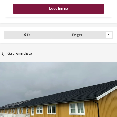
Logg inn nå
Del
Følgere
1
Gå til emneliste