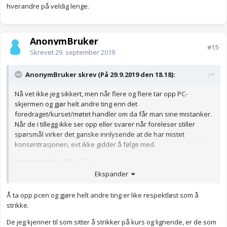
hverandre på veldig lenge.
AnonymBruker
#15
Skrevet
29. september 2019
AnonymBruker skrev (På 29.9.2019 den 18.18):
Nå vet ikke jeg sikkert, men når flere og flere tar opp PC-
skjermen og gjør helt andre ting enn det
foredraget/kurset/møtet handler om da får man sine mistanker.
Når de i tillegg ikke ser opp eller svarer når foreleser stiller
spørsmål virker det ganske innlysende at de har mistet
konsentrasjonen, evt ikke gidder å følge med.
Anonymkode: c495a...12d
Ekspander
Å ta opp pcen og gjøre helt andre ting er like respektløst som å
strikke.
De jeg kjenner til som sitter å strikker på kurs og lignende, er de som