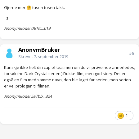
Gjerne mer
tusen tusen takk.
🤗
Ts
Anonymkode: d61fc...019
AnonymBruker
#6
Skrevet
7. september 2019
Kanskje ikke helt din cup of tea, men om du vil prøve noe annerledes,
forsøk the Dark Crystal serien:) Dukke-film, men god story. Det er
også en film med samme navn, den ble laget før serien, men serien
er vel prologen til filmen.
Anonymkode: 5a7bb...324
1