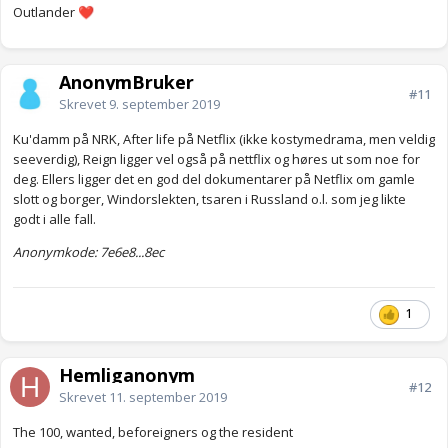
Outlander
❤️
AnonymBruker
#11
Skrevet
9. september 2019
Ku'damm på NRK, After life på Netflix (ikke kostymedrama, men veldig
seeverdig), Reign ligger vel også på nettflix og høres ut som noe for
deg. Ellers ligger det en god del dokumentarer på Netflix om gamle
slott og borger, Windorslekten, tsaren i Russland o.l. som jeg likte
godt i alle fall.
Anonymkode: 7e6e8...8ec
1
Hemliganonym
#12
Skrevet
11. september 2019
The 100, wanted, beforeigners og the resident