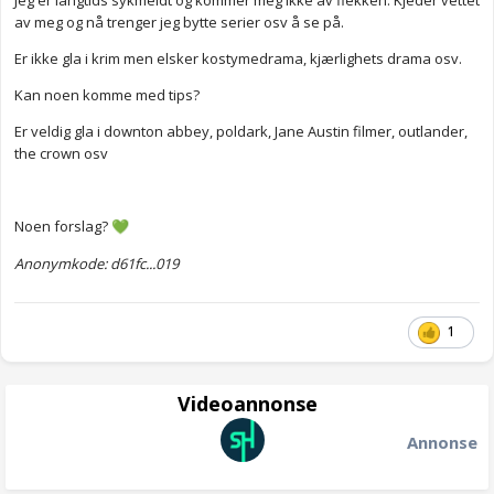
Jeg er langtids sykmeldt og kommer meg ikke av flekken. Kjeder vettet
av meg og nå trenger jeg bytte serier osv å se på.
Er ikke gla i krim men elsker kostymedrama, kjærlighets drama osv.
Kan noen komme med tips?
Er veldig gla i downton abbey, poldark, Jane Austin filmer, outlander,
the crown osv
Noen forslag?
💚
Anonymkode: d61fc...019
1
Videoannonse
Annonse