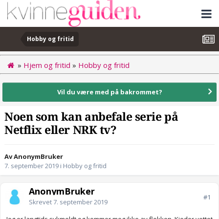
Hobby og fritid
»
Hjem og fritid
»
Hobby og fritid
Vil du være med på bakrommet?
Noen som kan anbefale serie på
Netflix eller NRK tv?
Av AnonymBruker
7. september 2019
i
Hobby og fritid
AnonymBruker
#1
Skrevet
7. september 2019