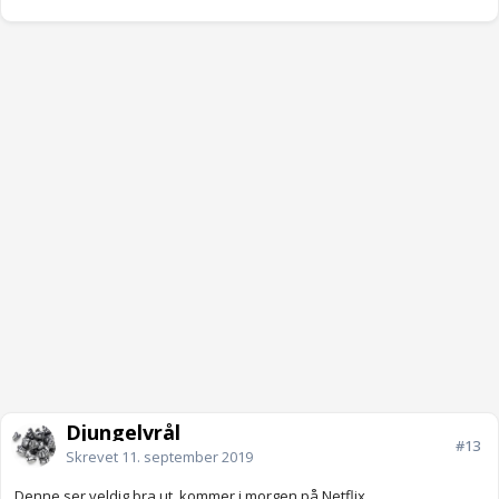
Djungelvrål
#13
Skrevet
11. september 2019
Denne ser veldig bra ut, kommer i morgen på Netflix.