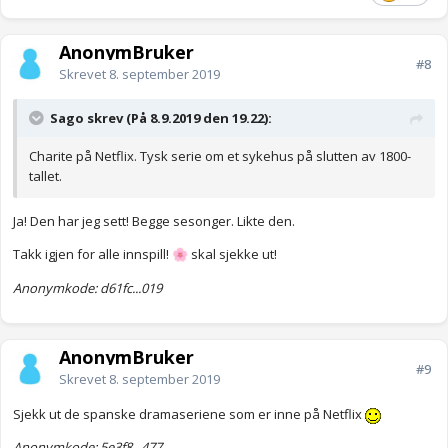
AnonymBruker
#8
Skrevet
8. september 2019
Sago skrev (På 8.9.2019 den 19.22):
Charite på Netflix. Tysk serie om et sykehus på slutten av 1800-
tallet.
Ja! Den har jeg sett! Begge sesonger. Likte den.
Takk igjen for alle innspill!
skal sjekke ut!
🌸
Anonymkode: d61fc...019
AnonymBruker
#9
Skrevet
8. september 2019
Sjekk ut de spanske dramaseriene som er inne på Netflix
Anonymkode: 5e3f8...477