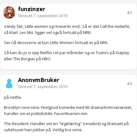
funginger
#2
Skrevet
7. september 2019
Vanity fair, Little women og Howards end.. Så er det Call the midwife,
så klart. Les Mis. ligger vel også fortsatt på NRK.
Ser nå dessverre at kun Little Women fortsatt er på NRK.
Så kan du jo si opp Netflix i et par måneder og se Tudors på Viaplay
eller The Borgias på HBO.
AnonymBruker
#3
Skrevet
7. september 2019
på netflix
Brooklyn nine-nine. Feelgood komedie med litt drama/krim/seriøsitet,
handler om et politidistrikt. Favorittserien min.
The Resident. Handler om en "legelæring" (resident) og dramaet på
sykehuset han jobber på. Veldig bra serie.