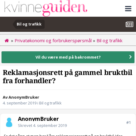
Bil og trafikk
»
Privatøkonomi og forbrukerspørsmål
»
Bil og trafikk
Vil du være med på bakrommet?
Reklamasjonsrett på gammel bruktbil
fra forhandler?
Av AnonymBruker
4. september 2019
i
Bil og trafikk
AnonymBruker
#1
Skrevet
4. september 2019