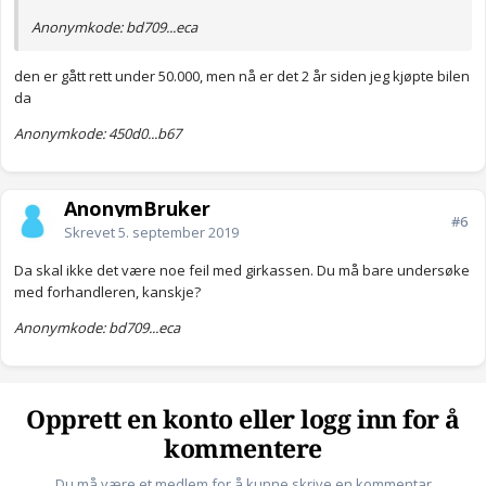
Anonymkode: bd709...eca
den er gått rett under 50.000, men nå er det 2 år siden jeg kjøpte bilen
da
Anonymkode: 450d0...b67
AnonymBruker
#6
Skrevet
5. september 2019
Da skal ikke det være noe feil med girkassen. Du må bare undersøke
med forhandleren, kanskje?
Anonymkode: bd709...eca
Opprett en konto eller logg inn for å
kommentere
Du må være et medlem for å kunne skrive en kommentar