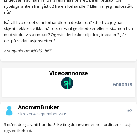
Er det sånn at man har 5års reklamasjonsrett på en bruktbil (der
nybilsgarantien har gått ut) fra en forhandler? Eller har jeg misforstått
nå?
Isåfall hva er det som forhandleren dekker da? Etter hva jeg har
skjønt dekker de ikke når det er vanlige slitedeler eller rust... men hva
med vindusviskermotor? Og hvis det lekker olje fra girkassen? går
det på reklamasjonsretten?
Anonymkode: 450d0...b67
Videoannonse
Annonse
AnonymBruker
#2
Skrevet
4. september 2019
3 måneder garanti har du. Slike ting du nevner er helt ordinær slitasje
og vedlikehold.