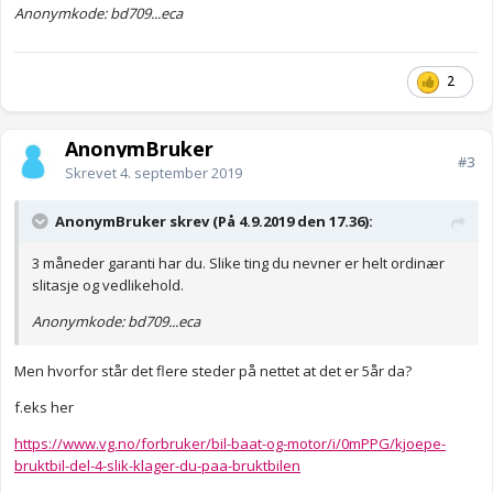
Anonymkode: bd709...eca
2
AnonymBruker
#3
Skrevet
4. september 2019
AnonymBruker skrev (På 4.9.2019 den 17.36):
3 måneder garanti har du. Slike ting du nevner er helt ordinær
slitasje og vedlikehold.
Anonymkode: bd709...eca
Men hvorfor står det flere steder på nettet at det er 5år da?
f.eks her
https://www.vg.no/forbruker/bil-baat-og-motor/i/0mPPG/kjoepe-
bruktbil-del-4-slik-klager-du-paa-bruktbilen