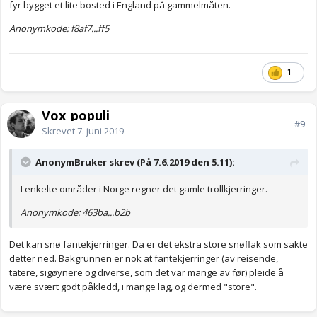
fyr bygget et lite bosted i England på gammelmåten.
Anonymkode: f8af7...ff5
1
Vox_populi
#9
Skrevet
7. juni 2019
AnonymBruker skrev (På 7.6.2019 den 5.11):
I enkelte områder i Norge regner det gamle trollkjerringer.
Anonymkode: 463ba...b2b
Det kan snø fantekjerringer. Da er det ekstra store snøflak som sakte
detter ned. Bakgrunnen er nok at fantekjerringer (av reisende,
tatere, sigøynere og diverse, som det var mange av før) pleide å
være svært godt påkledd, i mange lag, og dermed "store".