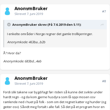
AnonymBruker
#7
Skrevet
7. juni 2019
AnonymBruker skrev (På 7.6.2019 den 5.11):
I enkelte områder i Norge regner det gamle trollkjerringer.
Anonymkode: 463ba...b2b
Å? Hvor da?
Anonymkode: 683bd...4eb
AnonymBruker
#8
Skrevet
7. juni 2019
Fordi slik takene var bygd/lagt før i tiden så kunne det svikte under
hardt regn - og da kom gjerne husdyra som lå oppi mosen osv
ramlende ned i huet på folk - som om det regnet katter og hunder (og
geiter osv). Såvidt meg fortalt i alle fall. Så det på et program hvor en