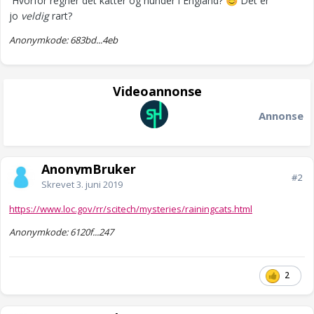
Hvorfor regner det katter og hunder i England?
Det er
😊
jo
veldig
rart?
Anonymkode: 683bd...4eb
Videoannonse
Annonse
AnonymBruker
#2
Skrevet
3. juni 2019
https://www.loc.gov/rr/scitech/mysteries/rainingcats.html
Anonymkode: 6120f...247
2