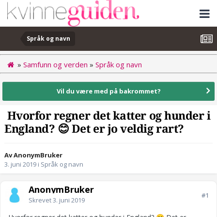
Språk og navn
»
Samfunn og verden
»
Språk og navn
Vil du være med på bakrommet?
Hvorfor regner det katter og hunder i
England? 😊 Det er jo veldig rart?
Av AnonymBruker
3. juni 2019
i
Språk og navn
AnonymBruker
#1
Skrevet
3. juni 2019