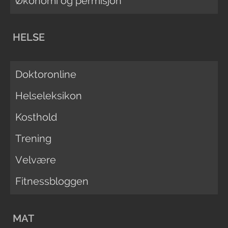
Økonomi og permisjon
HELSE
Doktoronline
Helseleksikon
Kosthold
Trening
Velvære
Fitnessbloggen
MAT