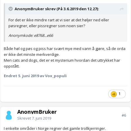
AnonymBruker skrev (På 3.6.2019 den 12.27):
For det er ikke mindre rart at vi sier at det høljer ned eller
pøsregner, eller pissregner som noen sier?
Anonymkode: e8768...e66
Både høl og pøs og piss har svært mye med vann å gjøre, så de orda
er ikke det minste merkverdige.
Men cats and dogs, det er et mysterium hvordan det uttrykket har
oppstått.
Endret
5. juni 2019
av Vox_populi
1
AnonymBruker
#6
Skrevet
7. juni 2019
I enkelte områder i Norge regner det gamle trollkjerringer.