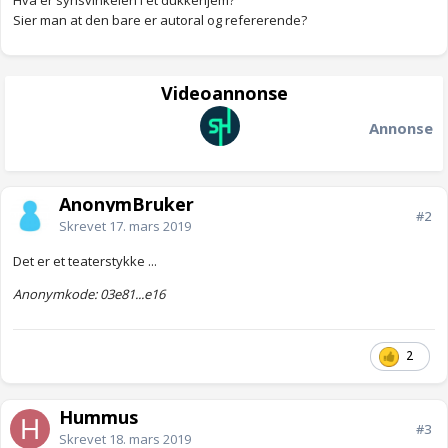
Hva er synsvinkelen i et dukkehjem?
Sier man at den bare er autoral og refererende?
Videoannonse
Annonse
AnonymBruker
#2
Skrevet
17. mars 2019
Det er et teaterstykke ...
Anonymkode: 03e81...e16
2
Hummus
#3
Skrevet
18. mars 2019