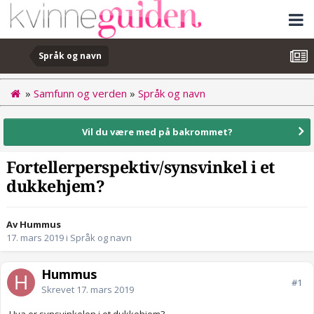
Språk og navn
»
Samfunn og verden
»
Språk og navn
Vil du være med på bakrommet?
Fortellerperspektiv/synsvinkel i et
dukkehjem?
Av Hummus
17. mars 2019
i
Språk og navn
Hummus
#1
Skrevet
17. mars 2019