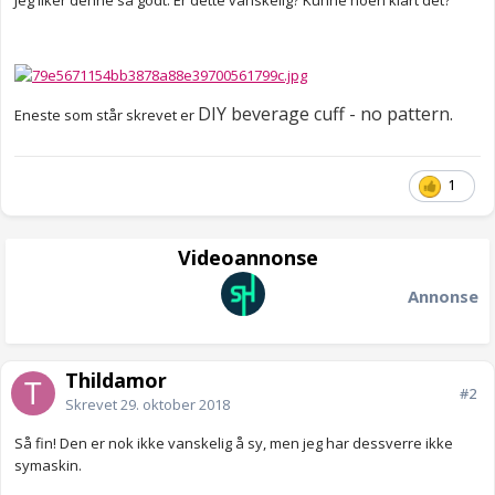
Jeg liker denne så godt. Er dette vanskelig? Kunne noen klart det?
DIY beverage cuff - no pattern.
Eneste som står skrevet er
1
Videoannonse
Annonse
Thildamor
#2
Skrevet
29. oktober 2018
Så fin! Den er nok ikke vanskelig å sy, men jeg har dessverre ikke
symaskin.