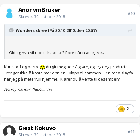
AnonymBruker
#10
Skrevet
30. oktober 2018
Wonders skrev (På 30.10.2018 den 20.57):
Oki og hva vil noe slikt koste? Bare sånn at jeg vet.
Kun stoff og porto.
du gir meg noe å gjøre, og jeg deg produktet.
Trenger ikke å koste mer enn en 50lapp til sammen. Den rosa sløyfa
har jeg på meterrull hjemme. Klarer du å vente til desember?
Anonymkode: 2662a...4b5
2
Gjest Kokuyo
#11
Skrevet
30. oktober 2018