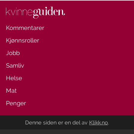
Kommentarer
Kjønnsroller
Jobb
Samliv
Helse
Mat
Penger
Denne siden er en del av
Klikk.no
.