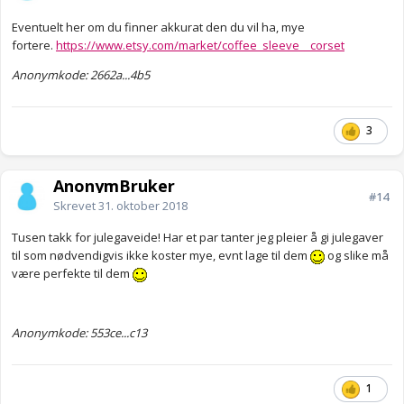
Eventuelt her om du finner akkurat den du vil ha, mye
fortere.
https://www.etsy.com/market/coffee_sleeve__corset
Anonymkode: 2662a...4b5
3
AnonymBruker
#14
Skrevet
31. oktober 2018
Tusen takk for julegaveide! Har et par tanter jeg pleier å gi julegaver
til som nødvendigvis ikke koster mye, evnt lage til dem
og slike må
være perfekte til dem
Anonymkode: 553ce...c13
1