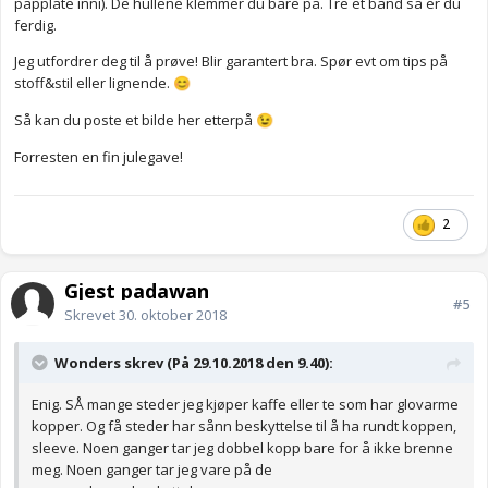
papplate inni). De hullene klemmer du bare på. Tre et bånd så er du
ferdig.
Jeg utfordrer deg til å prøve! Blir garantert bra. Spør evt om tips på
stoff&stil eller lignende.
😊
Så kan du poste et bilde her etterpå
😉
Forresten en fin julegave!
2
Gjest padawan
#5
Skrevet
30. oktober 2018
Wonders skrev (På 29.10.2018 den 9.40):
Enig. SÅ mange steder jeg kjøper kaffe eller te som har glov
arme
kopper. Og få steder ha
r sånn beskyttelse til å ha rundt koppen,
sleeve. Noen ganger tar jeg dobbel kopp bare for å ikke brenne
meg. Noen ganger tar jeg vare på de