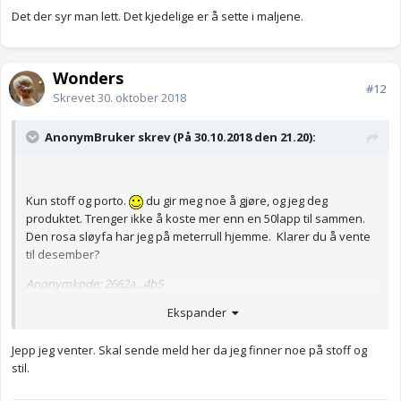
Det der syr man lett. Det kjedelige er å sette i maljene.
Wonders
#12
Skrevet
30. oktober 2018
AnonymBruker skrev (På 30.10.2018 den 21.20):
Kun stoff og porto.
du gir meg noe å gjøre, og jeg deg
produktet. Trenger ikke å koste mer enn en 50lapp til sammen.
Den rosa sløyfa har jeg på meterrull hjemme. Klarer du å vente
til desember?
Anonymkode: 2662a...4b5
Ekspander
Jepp jeg venter. Skal sende meld her da jeg finner noe på stoff og
stil.