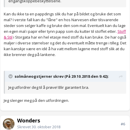
engangskoppebeskyttelsene.
Kan du ikke ta en pappdings slik du har på bildet og bruke det som
mal? I verste fall kan du "låne" en hos Narvesen eller tilsvarende
steder som selger kaffe og bruke den som mal. Eventuelt kan du lage
en egen mal i papir eller tynn papp som du kutter til stoffet etter.
Stoff
& Stil
i Storgata har en hel etasje med stoff du kan bruke. De har også
maljer i diverse størrelser og det du eventuelt måtte trenge i tilleg. Det
kan kanskje være en idé å ha vatt mellom lagene med stoff slik at du
ikke brenner deg på lankene.
solmåneogstjerner skrev (På 29.10.2018 den 9.42):
Jeg utfordrer deg til å prøve! Blir garantert bra.
Jeg slenger meg på den utfordringen.
Wonders
#6
Skrevet
30. oktober 2018