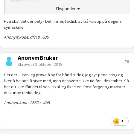
Ekspander
Hva skal det der bety? Det finnes faktisk av-på-knapp på dagens
symaskiner
Anonymkode: dfc18...635
AnonymBruker
#8
Skrevet
30. oktober 2018
Det der.... kan jeg prøve å sy for hånd til deg, jeg syr pene sting og
liker å ha noe å styre med, men dessverre ikke tid før i desember. Så
har du ikke fått det til selv, skal jeg fikse en. Post farger og mønster
du kunne tenke deg.
Anonymkode: 2662a...4b5
1