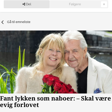
Del
Følgere
0
Gå til emneliste