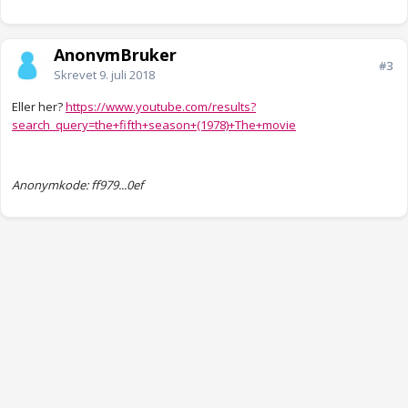
AnonymBruker
#3
Skrevet
9. juli 2018
Eller her?
https://www.youtube.com/results?
search_query=the+fifth+season+(1978)+The+movie
Anonymkode: ff979...0ef