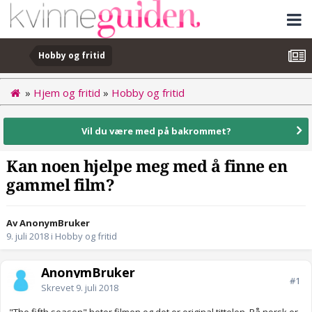
Hobby og fritid
»
Hjem og fritid
»
Hobby og fritid
Vil du være med på bakrommet?
Kan noen hjelpe meg med å finne en
gammel film?
Av AnonymBruker
9. juli 2018
i
Hobby og fritid
AnonymBruker
#1
Skrevet
9. juli 2018