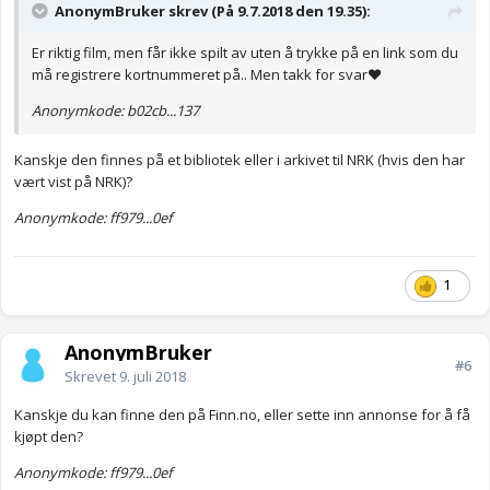
AnonymBruker skrev (På 9.7.2018 den 19.35):
Er riktig film, men får ikke spilt av uten å trykke på en link som du
må registrere kortnummeret på.. Men takk for svar❤
Anonymkode: b02cb...137
Kanskje den finnes på et bibliotek eller i arkivet til NRK (hvis den har
vært vist på NRK)?
Anonymkode: ff979...0ef
1
AnonymBruker
#6
Skrevet
9. juli 2018
Kanskje du kan finne den på Finn.no, eller sette inn annonse for å få
kjøpt den?
Anonymkode: ff979...0ef