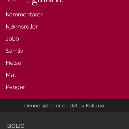
Kommentarer
Kjønnsroller
Jobb
Samliv
Helse
Mat
Penger
Denne siden er en del av
Klikk.no
.
BOLIG