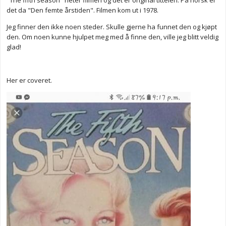
"The fifth season" heter filmen og det er original tittelen. På norsk er
det da "Den femte årstiden". Filmen kom ut i 1978.
Jeg finner den ikke noen steder. Skulle gjerne ha funnet den og kjøpt
den. Om noen kunne hjulpet meg med å finne den, ville jeg blitt veldig
glad!
Her er coveret.