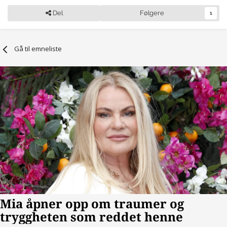
Del
Følgere
1
Gå til emneliste