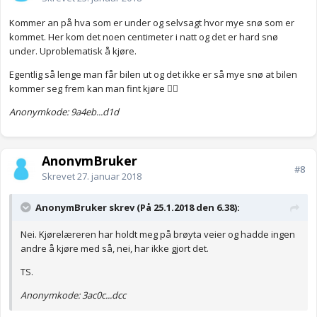
Kommer an på hva som er under og selvsagt hvor mye snø som er
kommet. Her kom det noen centimeter i natt og det er hard snø
under. Uproblematisk å kjøre.
Egentlig så lenge man får bilen ut og det ikke er så mye snø at bilen
kommer seg frem kan man fint kjøre 👍🏻
Anonymkode: 9a4eb...d1d
AnonymBruker
#8
Skrevet
27. januar 2018
AnonymBruker skrev (På 25.1.2018 den 6.38):
Nei. Kjørelæreren har holdt meg på brøyta veier og hadde ingen
andre å kjøre med så, nei, har ikke gjort det.
TS.
Anonymkode: 3ac0c...dcc