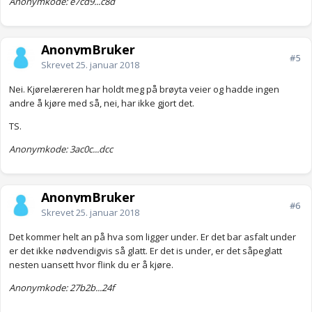
Anonymkode: e7cd9...c8d
AnonymBruker
#5
Skrevet
25. januar 2018
Nei. Kjørelæreren har holdt meg på brøyta veier og hadde ingen
andre å kjøre med så, nei, har ikke gjort det.
TS.
Anonymkode: 3ac0c...dcc
AnonymBruker
#6
Skrevet
25. januar 2018
Det kommer helt an på hva som ligger under. Er det bar asfalt under
er det ikke nødvendigvis så glatt. Er det is under, er det såpeglatt
nesten uansett hvor flink du er å kjøre.
Anonymkode: 27b2b...24f