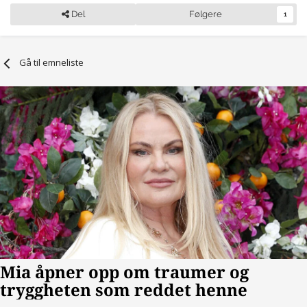
Del
Følgere
1
Gå til emneliste