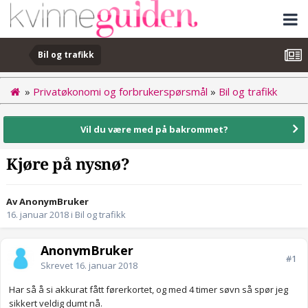
Bil og trafikk
»
Privatøkonomi og forbrukerspørsmål
»
Bil og trafikk
Vil du være med på bakrommet?
Kjøre på nysnø?
Av AnonymBruker
16. januar 2018
i
Bil og trafikk
AnonymBruker
#1
Skrevet
16. januar 2018
Har så å si akkurat fått førerkortet, og med 4 timer søvn så spør jeg
sikkert veldig dumt nå.