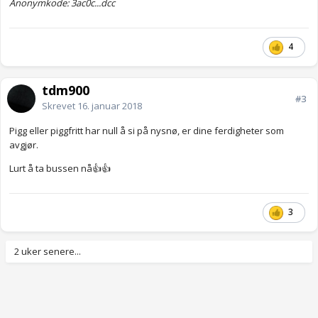
Anonymkode: 3ac0c...dcc
4
tdm900
#3
Skrevet
16. januar 2018
Pigg eller piggfritt har null å si på nysnø, er dine ferdigheter som
avgjør.
Lurt å ta bussen nå👍👍
3
2 uker senere...