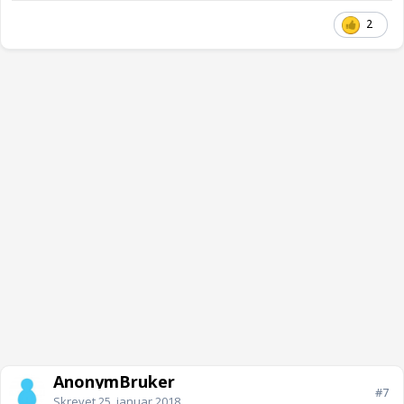
2
AnonymBruker
#7
Skrevet
25. januar 2018