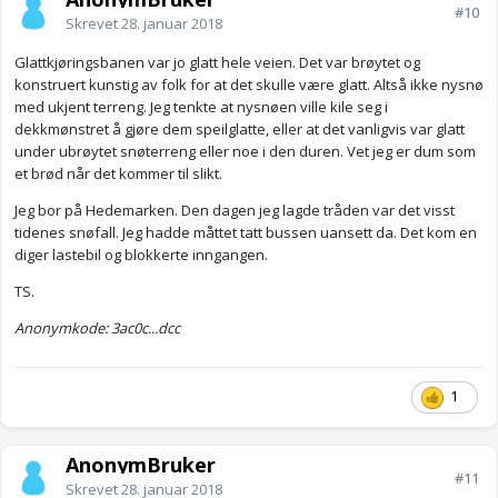
#10
Skrevet
28. januar 2018
Glattkjøringsbanen var jo glatt hele veien. Det var brøytet og
konstruert kunstig av folk for at det skulle være glatt. Altså ikke nysnø
med ukjent terreng. Jeg tenkte at nysnøen ville kile seg i
dekkmønstret å gjøre dem speilglatte, eller at det vanligvis var glatt
under ubrøytet snøterreng eller noe i den duren. Vet jeg er dum som
et brød når det kommer til slikt.
Jeg bor på Hedemarken. Den dagen jeg lagde tråden var det visst
tidenes snøfall. Jeg hadde måttet tatt bussen uansett da. Det kom en
diger lastebil og blokkerte inngangen.
TS.
Anonymkode: 3ac0c...dcc
1
AnonymBruker
#11
Skrevet
28. januar 2018