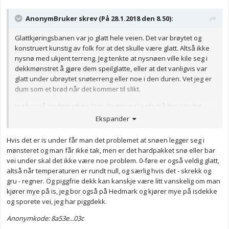
AnonymBruker skrev (På 28.1.2018 den 8.50):
Glattkjøringsbanen var jo glatt hele veien. Det var brøytet og
konstruert kunstig av folk for at det skulle være glatt. Altså ikke
nysnø med ukjent terreng. Jeg tenkte at nysnøen ville kile seg i
dekkmønstret å gjøre dem speilglatte, eller at det vanligvis var
glatt under ubrøytet snøterreng eller noe i den duren. Vet jeg er
dum som et brød når det kommer til slikt.
Jeg bor på Hedemarken. Den dagen jeg lagde tråden var det
visst tidenes snøfall. Jeg hadde måttet tatt bussen uansett da.
Ekspander
Det kom en diger lastebil og blokkerte inngangen.
Hvis det er is under får man det problemet at snøen legger seg i
TS.
mønsteret og man får ikke tak, men er det hardpakket snø eller bar
Anonymkode: 3ac0c...dcc
vei under skal det ikke være noe problem. 0-føre er også veldig glatt,
altså når temperaturen er rundt null, og særlig hvis det - skrekk og
gru - regner. Og piggfrie dekk kan kanskje være litt vanskelig om man
kjører mye på is, jeg bor også på Hedmark og kjører mye på isdekke
og sporete vei, jeg har piggdekk.
Anonymkode: 8a53e...03c