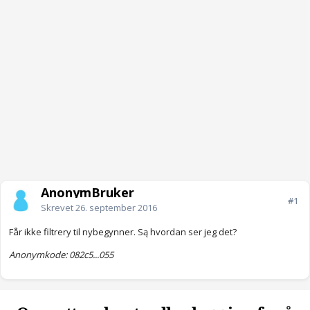
AnonymBruker
#1
Skrevet
26. september 2016
Får ikke filtrery til nybegynner. Są hvordan ser jeg det?
Anonymkode: 082c5...055