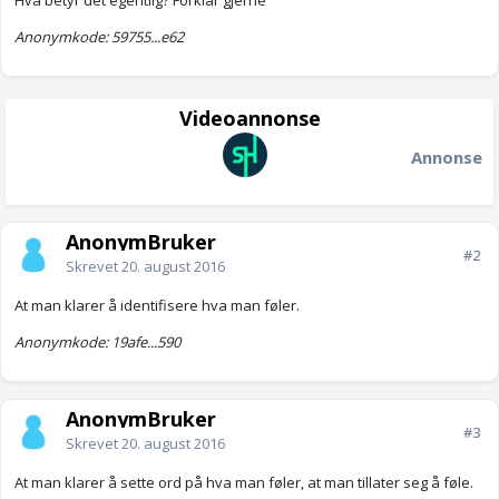
Hva betyr det egentlig? Forklar gjerne
Anonymkode: 59755...e62
Videoannonse
Annonse
AnonymBruker
#2
Skrevet
20. august 2016
At man klarer å identifisere hva man føler.
Anonymkode: 19afe...590
AnonymBruker
#3
Skrevet
20. august 2016
At man klarer å sette ord på hva man føler, at man tillater seg å føle.