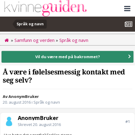
Språk og navn
»
Samfunn og verden
»
Språk og navn
Vil du være med på bakrommet?
Å være i følelsesmessig kontakt med
seg selv?
Av AnonymBruker
20. august 2016
i
Språk og navn
AnonymBruker
#1
Skrevet
20. august 2016