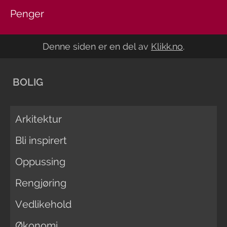
Penger
Denne siden er en del av
Klikk.no
.
BOLIG
Arkitektur
Bli inspirert
Oppussing
Rengjøring
Vedlikehold
Økonomi