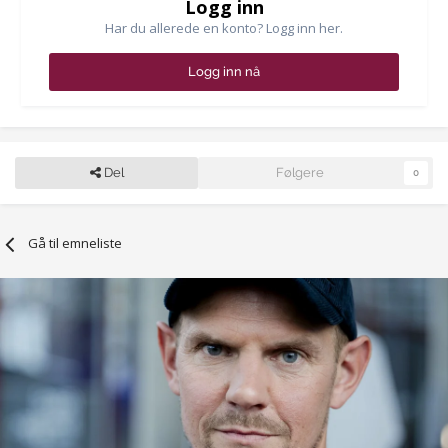
Logg inn
Har du allerede en konto? Logg inn her.
Logg inn nå
Del
Følgere
0
Gå til emneliste