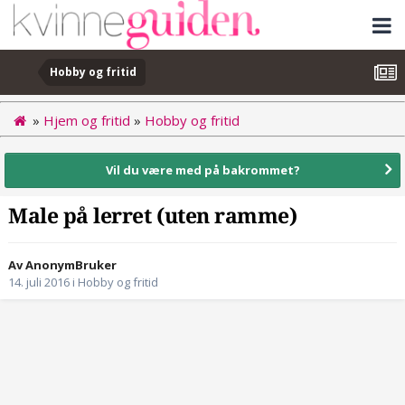
Hobby og fritid
»
Hjem og fritid
»
Hobby og fritid
Vil du være med på bakrommet?
Male på lerret (uten ramme)
Av AnonymBruker
14. juli 2016
i
Hobby og fritid