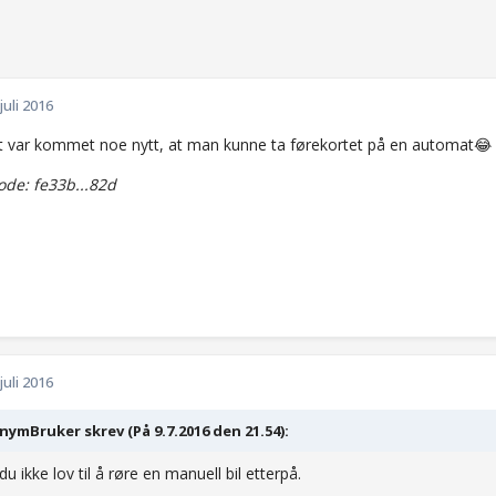
 juli 2016
t var kommet noe nytt, at man kunne ta førekortet på en automat😂
de: fe33b...82d
 juli 2016
ymBruker skrev (På 9.7.2016 den 21.54):
u ikke lov til å røre en manuell bil etterpå.