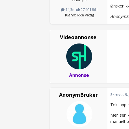
Ønsker ik
14,3m
27 401 861
Kjønn: Ikke viktig
Anonymko
Videoannonse
Annonse
AnonymBruker
Skrevet
9.
Tok lappen
Men ser i
manuelt på