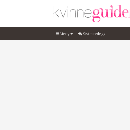
Meny
Siste innlegg