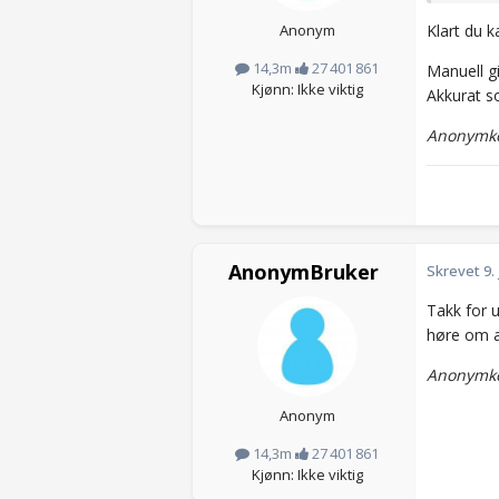
Anonym
Klart du k
14,3m
27 401 861
Manuell gi
Kjønn: Ikke viktig
Akkurat s
Anonymko
AnonymBruker
Skrevet
9.
Takk for u
høre om an
Anonymko
Anonym
14,3m
27 401 861
Kjønn: Ikke viktig