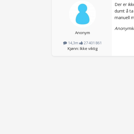
Der er ikk
dumt å ta 
manuell m
Anonymko
Anonym
14,3m
27 401 861
Kjønn: Ikke viktig