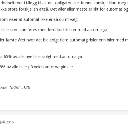
dobbeltimer i tillegg til alt det obligatoriske. Kunne kanskje klart 
kke store forskjellen altså. Det aller aller meste er likt for automat o
 som viser at automat ikke er så dumt valg:
e biler som kan føres med førerkort kl b er med automatgir.
et første året hvor det ble solgt flere automatgirbiler enn biler med m
a 65% av alle nye biler solgt med automatgir.
8% av alle biler på veien automatgirbiler.
de: 1b29f...12b
 juli 2016