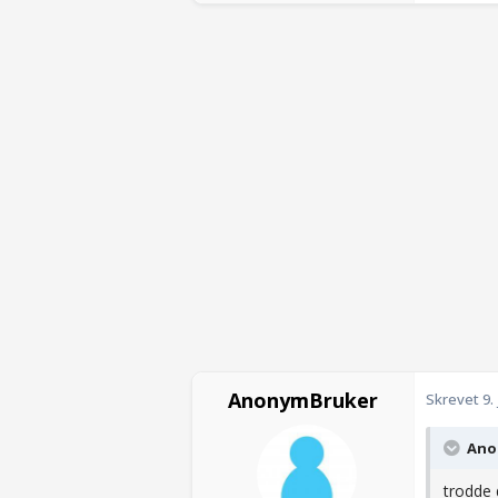
AnonymBruker
Skrevet
9.
Anon
trodde 