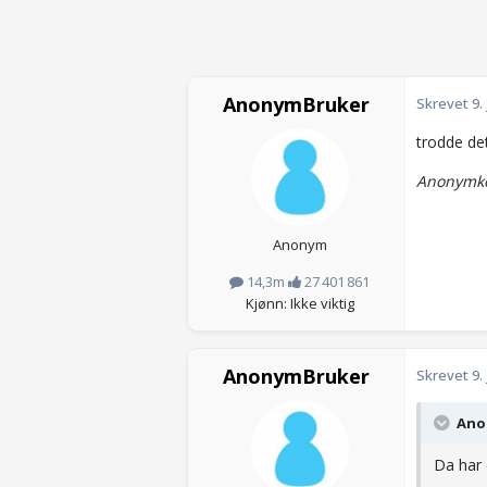
AnonymBruker
Skrevet
9.
trodde de
Anonymko
Anonym
14,3m
27 401 861
Kjønn: Ikke viktig
AnonymBruker
Skrevet
9.
Anon
Da har d