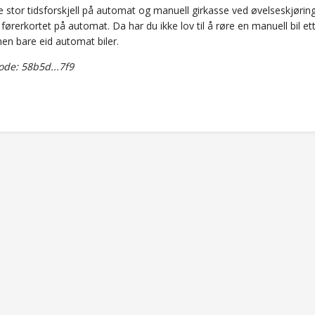
e stor tidsforskjell på automat og manuell girkasse ved øvelseskjøring t
førerkortet på automat. Da har du ikke lov til å røre en manuell bil et
en bare eid automat biler.
de: 58b5d...7f9