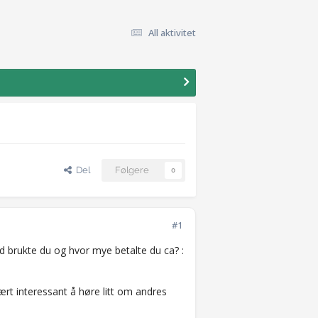
All aktivitet
Del
Følgere
0
#1
id brukte du og hvor mye betalte du ca? :
rt interessant å høre litt om andres