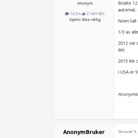
Brukte 12 
Anonym
automat. I
14,3m
27 401 861
Kjønn: Ikke viktig
Noen tall
1/3 av all
2012 var d
det.
2015 ble c
I USA er 9
Anonymko
AnonymBruker
Skrevet
9.