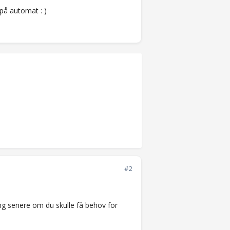
 på automat : )
#2
ing senere om du skulle få behov for