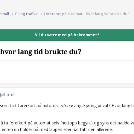
rsmål
Bil og trafikk
Førerkort på automat - hvor lang tid brukte du?
Vil du være med på bakrommet?
 hvor lang tid brukte du?
 juli 2016
som tatt førerkort på automat
uten
øvingskjøring privat? Hvor lang t
 å ta førerkort på automat selv (nettopp begynt) og syns det hadde væ
, enten du holder på med lappen eller har tatt den allerede.