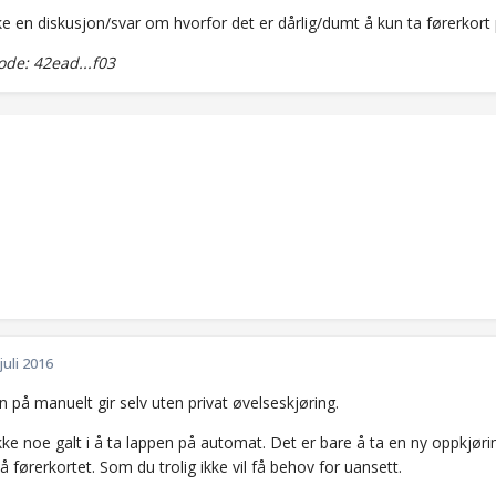
ke en diskusjon/svar om hvorfor det er dårlig/dumt å kun ta førerkort
de: 42ead...f03
 juli 2016
 på manuelt gir selv uten privat øvelseskjøring.
kke noe galt i å ta lappen på automat. Det er bare å ta en ny oppkjør
 førerkortet. Som du trolig ikke vil få behov for uansett.