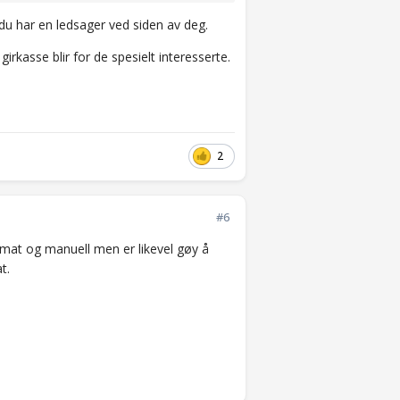
 du har en ledsager ved siden av deg.
irkasse blir for de spesielt interesserte.
2
#6
utomat og manuell men er likevel gøy å
at.