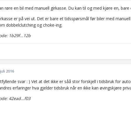
an røre en bil med manuell girkasse. Du kan til og med kjøre en, bare
rkasse er på vei ut. Det er bare et tidsspørsmål før biler med manuell g
om dobbelclutching og choke-ing.
de: 1b29f...12b
 juli 2016
tfyllende svar : ) Vet at det ikke er såå stor forskjell i tidsbruk for a
dres erfaringer hva gjelder tidsbruk når en ikke kan øvingskjøre priv
de: 42ead...f03