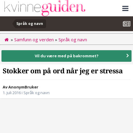
Språk og navn
»
Samfunn og verden
»
Språk og navn
Vil du være med på bakrommet?
Stokker om på ord når jeg er stressa
Av AnonymBruker
1. juli 2016
i
Språk og navn