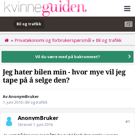
Bil og trafikk
»
Privatøkonomi og forbrukerspørsmål
»
Bil og trafikk
Vil du være med på bakrommet?
Jeg hater bilen min - hvor mye vil jeg
tape på å selge den?
Av AnonymBruker
1. juni 2016
i
Bil og trafikk
AnonymBruker
#1
Skrevet
1. juni 2016