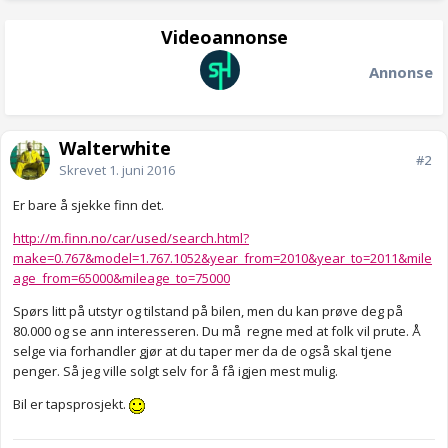
Videoannonse
Annonse
Walterwhite
#2
Skrevet
1. juni 2016
Er bare å sjekke finn det.
http://m.finn.no/car/used/search.html?
make=0.767&model=1.767.1052&year_from=2010&year_to=2011&mile
age_from=65000&mileage_to=75000
Spørs litt på utstyr og tilstand på bilen, men du kan prøve deg på
80.000 og se ann interesseren. Du må regne med at folk vil prute. Å
selge via forhandler gjør at du taper mer da de også skal tjene
penger. Så jeg ville solgt selv for å få igjen mest mulig.
Bil er tapsprosjekt.