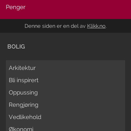
Penger
Denne siden er en del av
Klikk.no
.
BOLIG
Arkitektur
Bli inspirert
Oppussing
Rengjøring
Vedlikehold
Økonomi