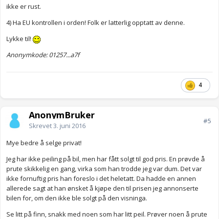
ikke er rust.
4) Ha EU kontrollen i orden! Folk er latterlig opptatt av denne.
Lykke til!
Anonymkode: 01257...a7f
4
AnonymBruker
#5
Skrevet
3. juni 2016
Mye bedre å selge privat!
Jeg har ikke peiling på bil, men har fått solgt til god pris. En prøvde å
prute skikkelig en gang, virka som han trodde jeg var dum. Det var
ikke fornuftig pris han foreslo i det heletatt. Da hadde en annen
allerede sagt at han ønsket å kjøpe den til prisen jeg annonserte
bilen for, om den ikke ble solgt på den visninga.
Se litt på finn, snakk med noen som har litt peil. Prøver noen å prute