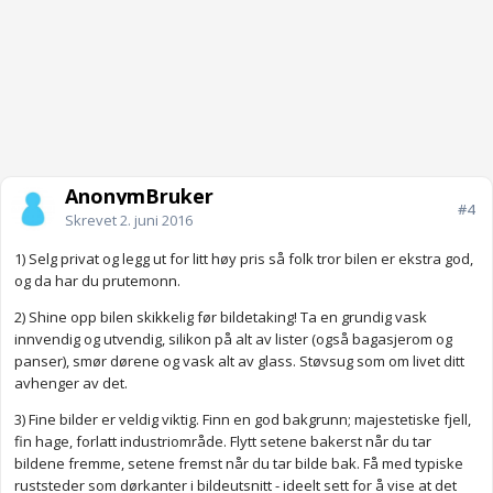
AnonymBruker
#4
Skrevet
2. juni 2016
1) Selg privat og legg ut for litt høy pris så folk tror bilen er ekstra god,
og da har du prutemonn.
2) Shine opp bilen skikkelig før bildetaking! Ta en grundig vask
innvendig og utvendig, silikon på alt av lister (også bagasjerom og
panser), smør dørene og vask alt av glass. Støvsug som om livet ditt
avhenger av det.
3) Fine bilder er veldig viktig. Finn en god bakgrunn; majestetiske fjell,
fin hage, forlatt industriområde. Flytt setene bakerst når du tar
bildene fremme, setene fremst når du tar bilde bak. Få med typiske
ruststeder som dørkanter i bildeutsnitt - ideelt sett for å vise at det