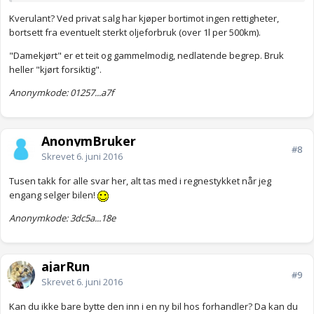
Lykke Til !
Kverulant? Ved privat salg har kjøper bortimot ingen rettigheter,
bortsett fra eventuelt sterkt oljeforbruk (over 1l per 500km).
"Damekjørt" er et teit og gammelmodig, nedlatende begrep. Bruk
heller "kjørt forsiktig".
Anonymkode: 01257...a7f
AnonymBruker
#8
Skrevet
6. juni 2016
Tusen takk for alle svar her, alt tas med i regnestykket når jeg
engang selger bilen!
Anonymkode: 3dc5a...18e
ajarRun
#9
Skrevet
6. juni 2016
Kan du ikke bare bytte den inn i en ny bil hos forhandler? Da kan du