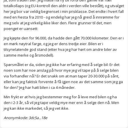
Ja, som tråden sier: Jeg måtte ha ny bil fordi den gamle var nær
totalkollaps (og EU-kontroll den aldri i verden ville bestått), og utvalget
her jeg bor var veldig begrenset i min prisklasse. Det endte i hvert fall
med en Fiesta fra 2010 - og endelig har jeg nå greid å innrømme for
meg selv at jeg virkelig ikke liker den. Flere grunner til det, men
poenget er uansett:
Jeg kjøpte den for 96.000, da hadde den gått 70.000 kilometer. Den er i
en mørk nøytral farge, og jeg er dens tredje eier. Bilen er i
tilsynelatende god stand (etter hva jeg har hørt om andre biler av
samme merke og årsmodell).
Spørsmålet er da, siden jeg ikke har erfaring med å selge bil: Er det
noen som har noe anslag på hvor mye jeg vil tape på å selge bilen
via forhandler nå? Er det snakk om at man taper 20-30.000 på sånt,
eller kan jeg faktisk forvente å få igjen noe av det samme som jeg ga
for den? Jeg har hatt bilen i ca 4 måneder.
Min frykt er at hvis jeg bestemmer meg for å leve med bilen og ha
den i 2-3 år, så vil jeg tape veldig mye mer enn å selge den nå. Men
jeg kan ikke markedet, så jeg vet ikke.
Anonymkode: 3dc5a...18e