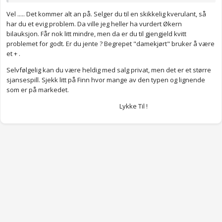
prute og sånt, bør du virke sikker på at du får solgt den til en
Vel ..... Det kommer alt an på. Selger du til en skikkelig kverulant, så
annen, at du ikke desperat prøver å bli kvitt den. Jeg ville priset
har du et evig problem. Da ville jeg heller ha vurdert Økern
litt høyere enn jeg egentlig ønsket. Om det ikke er veldig
bilauksjon. Får nok litt mindre, men da er du til gjengjeld kvitt
usannsynlig i forhold til markedet, at du får solgt den da.
problemet for godt. Er du jente ? Begrepet "damekjørt" bruker å være
Anonymkode: 7d3c0...b4a
et + .
Selvfølgelig kan du være heldig med salg privat, men det er et større
sjansespill. Sjekk litt på Finn hvor mange av den typen og lignende
som er på markedet.
Lykke Til !