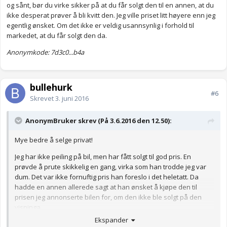
og sånt, bør du virke sikker på at du får solgt den til en annen, at du
ikke desperat prøver å bli kvitt den. Jeg ville priset litt høyere enn jeg
egentlig ønsket. Om det ikke er veldig usannsynlig i forhold til
markedet, at du får solgt den da.
Anonymkode: 7d3c0...b4a
bullehurk
#6
Skrevet
3. juni 2016
AnonymBruker skrev (På 3.6.2016 den 12.50):
Mye bedre å selge privat!
Jeg har ikke peiling på bil, men har fått solgt til god pris. En
prøvde å prute skikkelig en gang, virka som han trodde jeg var
dum. Det var ikke fornuftig pris han foreslo i det heletatt. Da
hadde en annen allerede sagt at han ønsket å kjøpe den til
prisen jeg annonserte bilen for, om den ikke ble solgt på den
visninga.
Ekspander
Se litt på finn, snakk med noen som har litt peil. Prøver noen å