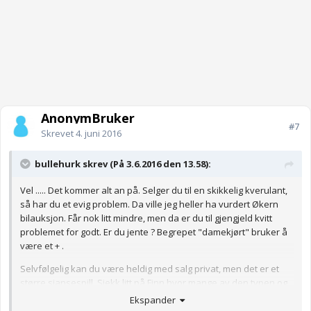
AnonymBruker
#7
Skrevet
4. juni 2016
bullehurk skrev (På 3.6.2016 den 13.58):
Vel ..... Det kommer alt an på. Selger du til en skikkelig kverulant,
så har du et evig problem. Da ville jeg heller ha vurdert Økern
bilauksjon. Får nok litt mindre, men da er du til gjengjeld kvitt
problemet for godt. Er du jente ? Begrepet "damekjørt" bruker å
være et + .
Selvfølgelig kan du være heldig med salg privat, men det er et
større sjansespill. Sjekk litt på Finn hvor mange av den typen og
lignende som er på markedet.
Ekspander