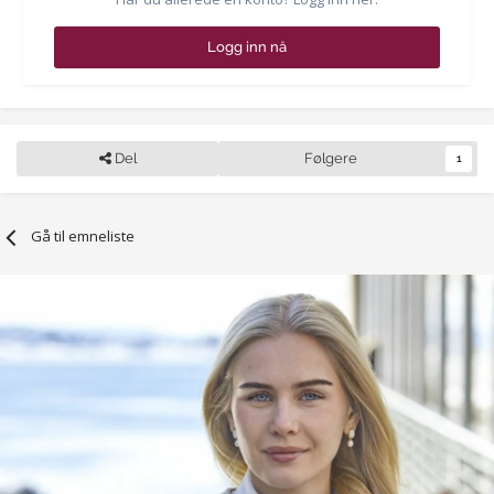
Logg inn nå
Del
Følgere
1
Gå til emneliste