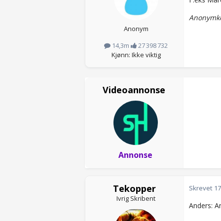
Anonymko
Anonym
14,3m
27 398 732
Kjønn: Ikke viktig
Videoannonse
Annonse
Tekopper
Skrevet
17
Ivrig Skribent
Anders: A