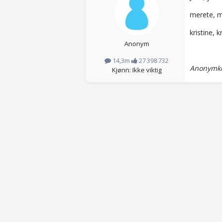
merete, m
kristine, k
Anonym
14,3m
27 398 732
Anonymko
Kjønn: Ikke viktig