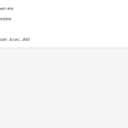
err-ete
restine
de: 3ccec...845