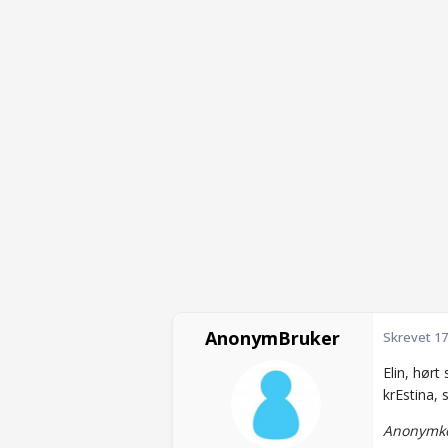
AnonymBruker
Skrevet
17
Elin, hørt
krEstina, 
Anonymko