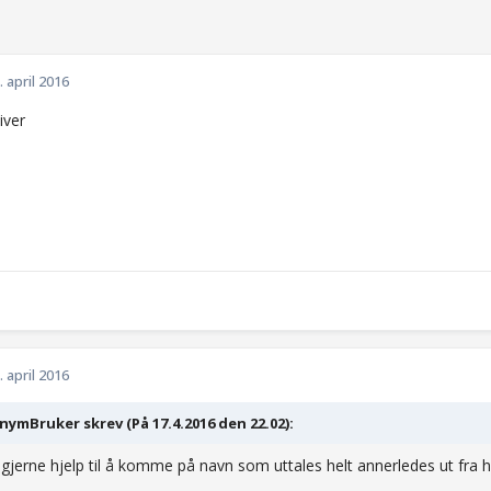
. april 2016
iiver
. april 2016
ymBruker skrev (På 17.4.2016 den 22.02):
gjerne hjelp til å komme på navn som uttales helt annerledes ut fra h