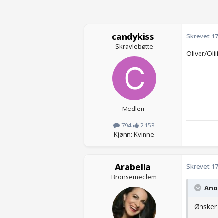
candykiss
Skrevet
17
Skravlebøtte
Oliver/Olii
Medlem
794
2 153
Kjønn: Kvinne
Arabella
Skrevet
17
Bronsemedlem
Anon
Ønsker 