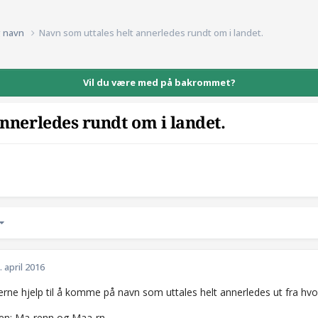
g navn
Navn som uttales helt annerledes rundt om i landet.
Vil du være med på bakrommet?
nnerledes rundt om i landet.
. april 2016
erne hjelp til å komme på navn som uttales helt annerledes ut fra hvo
en: Ma-renn og Maa-rn