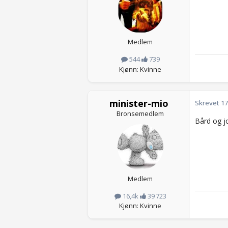
Medlem
544
739
Kjønn: Kvinne
minister-mio
Skrevet
17
Bronsemedlem
Bård og j
Medlem
16,4k
39 723
Kjønn: Kvinne