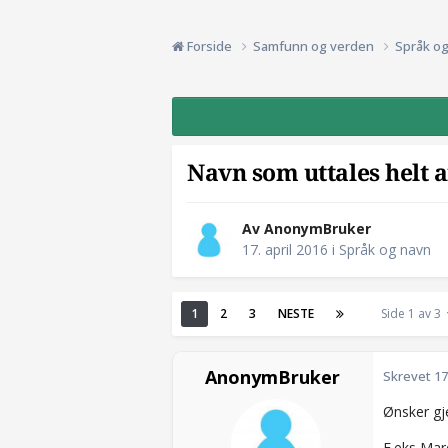
Forside
Samfunn og verden
Språk o
Navn som uttales helt a
Av AnonymBruker
17. april 2016
i
Språk og navn
1
2
3
NESTE
Side 1 av 3
AnonymBruker
Skrevet
17
Ønsker gj
F.eks Mar