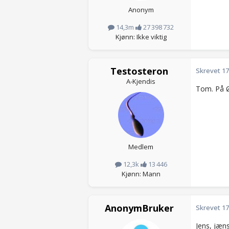
Anonym
14,3m
27 398 732
Kjønn: Ikke viktig
Testosteron
Skrevet
17
A-Kjendis
Tom. På 
Medlem
12,3k
13 446
Kjønn: Mann
AnonymBruker
Skrevet
17
Jens, jæn