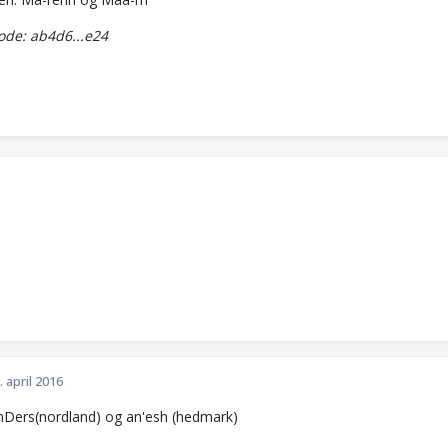
de: ab4d6...e24
. april 2016
nDers(nordland) og an'esh (hedmark)