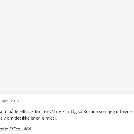
. april 2016
 som både elIIIn, E-linn, eliNN og Elin. Og så Kristina som jeg uttaler
selv om det ikke er en e midt i.
de: 3f5ce...464