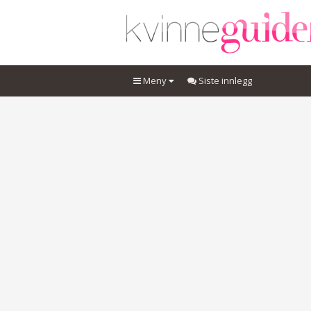
Meny
Siste innlegg