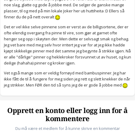
noe slag, glatte og gode å jobbe med. De selger de ganske mange
plasser, til og med på min lokale Joker her uti huttiheita :D Ellers så
finner du de på nett overalt
Det er vel ikke selve pinnene som er verst av de billigsortene, der er
ofte elendig overgang fra pinne til vire, som gjør at garnet ofte
henger seg opp i skøyten der. Men dette er selvsagt smak og behag.
Jeg vet bare med meg selv hvor irritert jeg var for at jeg ikke hadde
kjøpt skikkelige pinner med det samme jeg begynte å strikke igjen. Nå
er alle "dårlige" pinner og heklekroker forsvunnet ut av huset, og kun
deilige (hahaha) pinner og kroker igjen.
Vet også mange som er veldig fornøyd med bambuspinner. Jeg har
ikke fått de til å fungere for meg siden jeg rett og slett knekker de når
jeg strikker. Men FØR den tid så syns jeg de er gode å jobbe med
Opprett en konto eller logg inn for å
kommentere
Du må være et medlem for å kunne skrive en kommentar