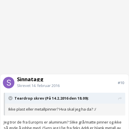
Sinnatagg
#10
Skrevet
14. februar 2016
Teardrop skrev (På 14.2.2016 den 18.09):
Ikke plast eller metallpinner? Hva skal jeg ha da? :/
Jeg tror de fra Europris er aluminium? Slike grå/matte pinner og ikke
så gode å jobbe med. (Syns jeg.) De fra feks Addi er blank metall av