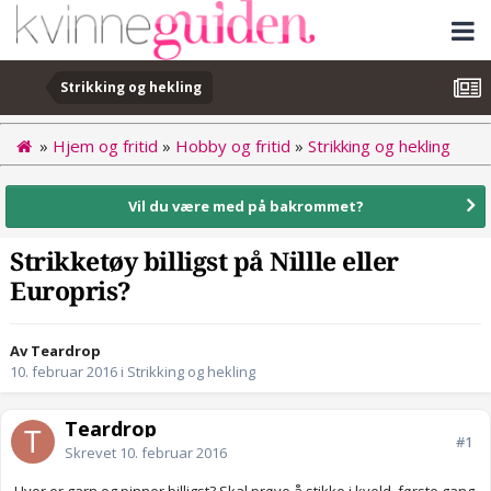
Strikking og hekling
»
Hjem og fritid
»
Hobby og fritid
»
Strikking og hekling
Vil du være med på bakrommet?
Strikketøy billigst på Nillle eller
Europris?
Av Teardrop
10. februar 2016
i
Strikking og hekling
Teardrop
#1
Skrevet
10. februar 2016