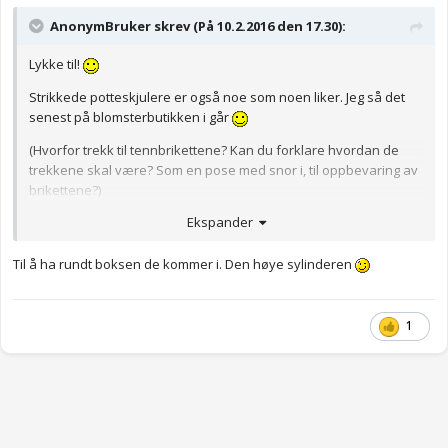
AnonymBruker skrev (På 10.2.2016 den 17.30):
Lykke til!
Strikkede potteskjulere er også noe som noen liker. Jeg så det
senest på blomsterbutikken i går
(Hvorfor trekk til tennbrikettene? Kan du forklare hvordan de
trekkene skal være? Som en pose med snor i, til oppbevaring av
brikettene?)
Ekspander
Hjemmestrikkede grytelapper og kluter er noe jeg ønsker meg
Til å ha rundt boksen de kommer i. Den høye sylinderen
Anonymkode: dec6d...0a2
1