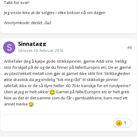
Takk for svar!
Jeg visste ikke at de solgtes i slike bokser nå om dagen
Anonymkode: dec6d...0a2
Sinnatagg
#8
Skrevet
14. februar 2016
Anbefaler deg å kjøpe gode strikkepinner, gjerne Addi sine. Veldig
stor forskjell på de og de du finner på Nille/Europris etc. De er gjerne
av plast/ekkelt metall som gjør at garnet ikke sklir fint. Strikkegleden
økte drastisk da jeg endelig "tok meg råd" til skikkelige pinner
iallefall, ikke er de så dyre heller. 60-70 kr kanskje for en rundpinne?
Uten at jeg er helt sikker
Garnet på Nille/Europris etc er helt greit.
Noe av det er det samme som du får i garnbutikkene, bare med ett
annet merke
1