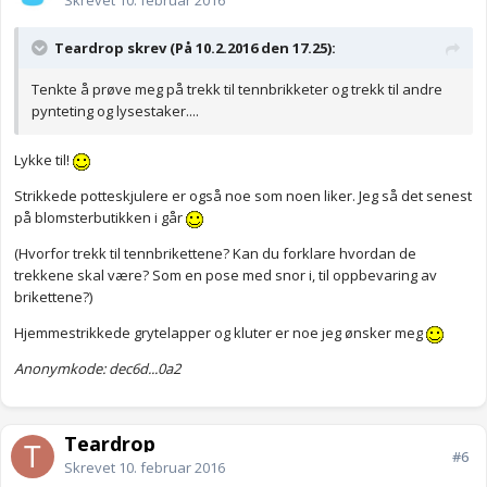
Skrevet
10. februar 2016
Teardrop skrev (På 10.2.2016 den 17.25):
Tenkte å prøve meg på trekk til tennbrikketer og trekk til andre
pynteting og lysestaker....
Lykke til!
Strikkede potteskjulere er også noe som noen liker. Jeg så det senest
på blomsterbutikken i går
(Hvorfor trekk til tennbrikettene? Kan du forklare hvordan de
trekkene skal være? Som en pose med snor i, til oppbevaring av
brikettene?)
Hjemmestrikkede grytelapper og kluter er noe jeg ønsker meg
Anonymkode: dec6d...0a2
Teardrop
#6
Skrevet
10. februar 2016