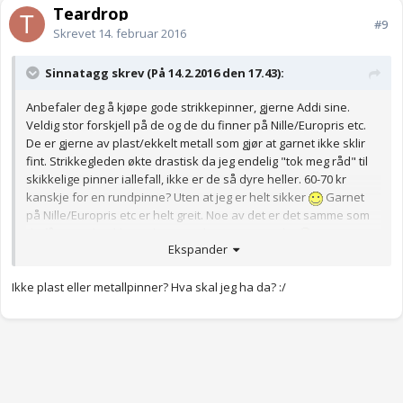
Teardrop
#9
Skrevet
14. februar 2016
Sinnatagg skrev (På 14.2.2016 den 17.43):
Anbefaler deg å kjøpe gode strikkepinner, gjerne Addi sine.
Veldig stor forskjell på de og de du finner på Nille/Europris etc.
De er gjerne av plast/ekkelt metall som gjør at garnet ikke sklir
fint. Strikkegleden økte drastisk da jeg endelig "tok meg råd" til
skikkelige pinner iallefall, ikke er de så dyre heller. 60-70 kr
kanskje for en rundpinne? Uten at jeg er helt sikker
Garnet
på Nille/Europris etc er helt greit. Noe av det er det samme som
du får i garnbutikkene, bare med ett annet merke
Ekspander
Ikke plast eller metallpinner? Hva skal jeg ha da? :/