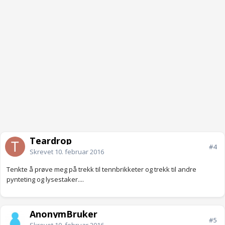
Teardrop
#4
Skrevet
10. februar 2016
Tenkte å prøve meg på trekk til tennbrikketer og trekk til andre
pynteting og lysestaker....
AnonymBruker
#5