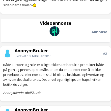
Hvor er garn og pinner billigst? Skal prøve å stikke i kveld første gang
siden barneskolen
Videoannonse
Annonse
AnonymBruker
#2
Skrevet
10. februar 2016
Både Europris og Nille er billigbutikker. De har ulike produkter både
på garn og pinner. Spørsmålet er om du er ute etter noe å strikke
prøvelapp av, eller noe som skal bli til noe brukbart, og hvordan og
av hvem det skal brukes. Det er vel egentlig hips om haps hvilken
butikk du velger.
Anonymkode: db058...c4c
AnonymBruker